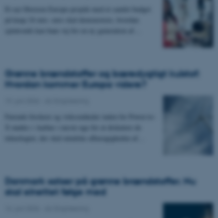
Et nyt Horizon Europe-projekt med et samlet budget
på knap 24 mio. euro skal demonstrere, hvordan
spintronik kan bane vej for en ny generation af…
Grønne brændstoffer og bæredygtigt kulstof:
Hvordan kommer Europa videre?
19. juni 2026
-
AU Engineering
Førende forskere og virksomheder inden for Power-to-
X mødes i Aarhus i næste uge for at diskutere de
teknologier, der skal mindske afhængigheden af…
Danmark satser på grønne brændstoffer. Nu
skal elnettet følge med
16. juni 2026
-
AU Engineering