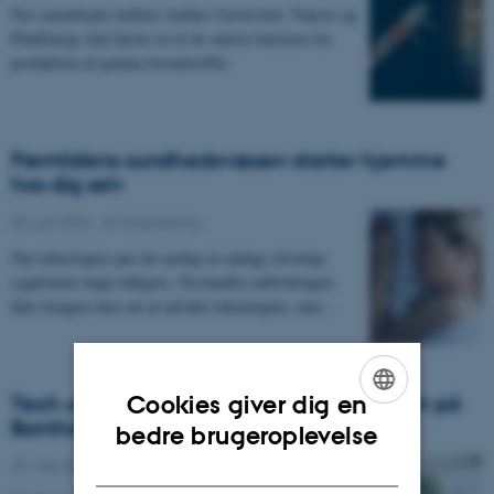
Nyt samarbejde mellem Aarhus Universitet, Topsoe og
PlanEnergi skal fjerne en af de største barrierer for
produktion af grønne brændstoffer
Fremtidens sundhedsvæsen starter hjemme
hos dig selv
05. juni 2026
-
AU Engineering
Nye teknologier gør det muligt at opdage alvorlige
sygdomme langt tidligere. Nu handler udfordringen
ikke længere kun om at udvikle teknologien, men…
Cookies giver dig en
Tech og resten af AU indtager Folkemødet på
Bornholm
ENGLISH
bedre brugeroplevelse
DANISH
20. maj 2026
-
AU Engineering