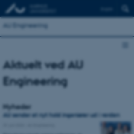
English
AU Engineering
Aktuelt ved AU
Engineering
Nyheder
AU sender et nyt hold ingeniører ud i verden
29. juni 2026
-
AU Engineering