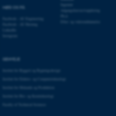
Ingeniør
MØD OS PÅ
Adgangskursus/supplering
Ph.d.
Facebook - AU Engineering
Efter- og videreuddannelse
Facebook - AU Herning
CFTOKEN
Adobe Inc.
eddiprod.au.dk
LinkedIn
Instagram
GENVEJE
Institut for Byggeri og Bygningsdesign
Institut for Elektro- og Computerteknologi
OptanonConsent
OneTrust LLC
.pure.au.dk
Institut for Mekanik og Produktion
Institut for Bio- og Kemiteknologi
Faculty of Technical Sciences