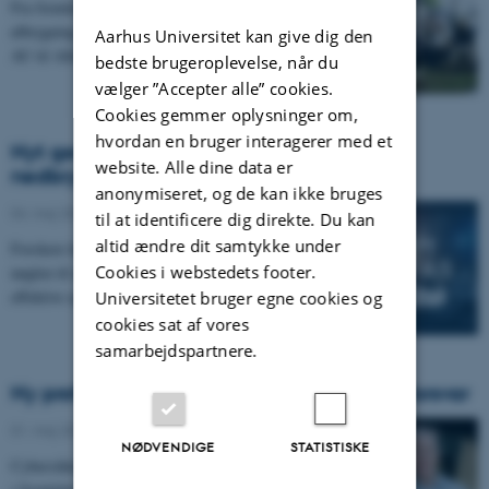
Fra fremtidens sundhedsvæsen til cybersikkerhed og
ølbrygning: I juni rykker forskere fra Tech og resten af
Aarhus Universitet kan give dig den
AU til Allinge for at sætte viden i spil i…
bedste brugeroplevelse, når du
vælger ”Accepter alle” cookies.
Cookies gemmer oplysninger om,
hvordan en bruger interagerer med et
Nyt gennembrud kan ændre, hvordan vi
website. Alle dine data er
nedbryder evighedskemikalier
anonymiseret, og de kan ikke bruges
04. maj 2026
-
AU Engineering
til at identificere dig direkte. Du kan
altid ændre dit samtykke under
Forskere har identificeret hydrogenradikaler som
Cookies i webstedets footer.
nøglen til at nedbryde PFAS. Det baner vejen for mere
effektive og kemikaliefrie løsninger til…
Universitetet bruger egne cookies og
cookies sat af vores
samarbejdspartnere.
Ny professor vil styrke Danmarks digitale forsvar
01. maj 2026
-
AU Engineering
NØDVENDIGE
STATISTISKE
Cybersikkerhed bliver en afgørende konkurrencefaktor