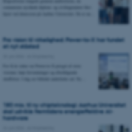
Klapsalverne rungede gennem auditorierne, da
sommerens nyslåede diplom- og civilingeniører blev
fejret ved dimission på Aarhus Universitet. De er nu…
Fra vision til virkelighed: Power-to-X har fundet
et nyt ståsted
25. juni 2026
-
AU Engineering
For få år siden var Power-to-X præget af store
visioner, høje forventninger og efterfølgende
skuffelser. I dag ser billedet anderledes ud. Ny…
180 mio. til ny chipteknologi: Aarhus Universitet
skal udvikle fremtidens energieffektive AI-
hardware
24. juni 2026
-
AU Engineering