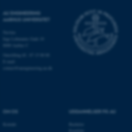
AU ENGINEERING
AARHUS UNIVERSITET
Navitas
Inge Lehmanns Gade 10
8000 Aarhus C
Omstilling tlf.: 87 15 00 00
E-mail:
ASP.NET_SessionId
Microsoft Corporation
contact@auengineering.au.dk
.au.dk
JSESSIONID
Oracle Corporation
.au.dk
OM OS
UDDANNELSER PÅ AU
Kontakt
Bachelor
AWSALBTGCORS
Amazon Web Services, Inc.
Kandidat
airtable.com