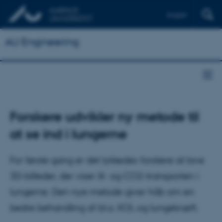
English
AU Engineering
Forskere udvikler ny metode til
at se ind i lungerne
For første gang er det lykkedes forskere at lave
3D-billeder, der viser ilt- og CO2-transporten i
lungerne. Den nye metode giver håb om en
bedre behandling af bl.a. KOL og lungekræft.