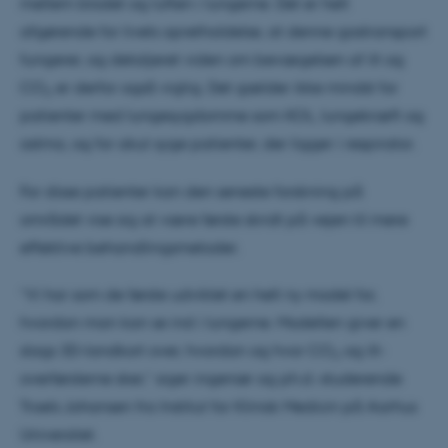
mellem blodet og luften i lungerne. Det er helt
afgørende for livets opretholdelse, at denne gastransport
fungerer, og detaljeret viden om bevægelsen af ilt og
CO
er derfor også vigtig. Det gælder ikke mindst for
2
patienter med lungesygdomme som KOL, lungekræft og
astma, og for akut syge patienter, der ligger i respirator.
For disse patienter kan den seneste forskning på
området vise sig at være første skridt på vejen til mere
effektive behandlingsmetoder.
”Vi har som de første udviklet en helt ny model for,
hvordan man kan se ind i lungerne. Modellen giver en
slags 3D-landkort over, hvordan og hvor CO
og ilt-
2
overførslerne sker,” siger ingeniør og ph.d.-studerende
Troels Johansen fra Institut for Klinisk Medicin på Aarhus
Universitet.