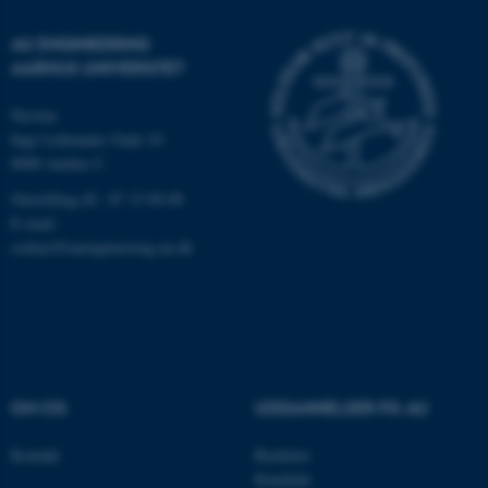
Navn
Udbyder / Domæne
AU ENGINEERING
be_typo_user
AARHUS UNIVERSITET
TYPO3 Association
.au.dk
Navitas
Inge Lehmanns Gade 10
8000 Aarhus C
fe_typo_user
Typo3 Association
.au.dk
Omstilling tlf.: 87 15 00 00
E-mail:
contact@auengineering.au.dk
OM OS
UDDANNELSER PÅ AU
Kontakt
Bachelor
Kandidat
ASP.NET_SessionId
Microsoft Corporation