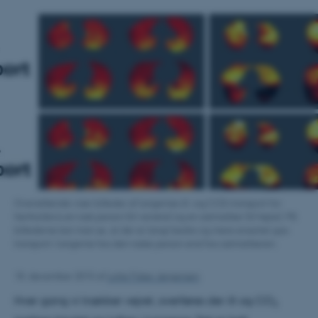
Ovenstående viser billeder af lungernes ilt –og CO2-transport for
henholdsvis en rask person (til venstre) og en astmatiker (til højre). På
billederne kan man se, at der er langt bedre og mere ensartet gas-
transport i lungerne hos den raske person end hos astmatikeren.
18. december 2015
af
Lotte Fisker Jørgensen
Hver gang vi trækker vejret, overføres der ilt og CO
2