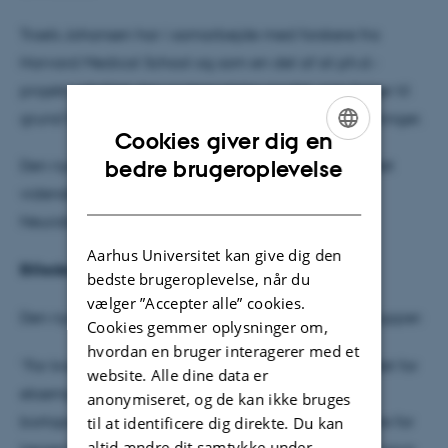
Troels Johansen har i samarbejde med forskere fra
Harvard Medical School og som en del af sit ph.d.-
projekt udviklet den matematiske model, som ligger til
grund for 3D-billederne, der laves ud fra PET-scanninger.
Cookies giver dig en
ENGLISH
bedre brugeroplevelse
Den nye metode er netop publiceret i en artikel i det
videnskabelige tidsskrift Respiratory Physiology &
DANISH
Neurobiology.
Aarhus Universitet kan give dig den
Billeder giver bedre behandling
bedste brugeroplevelse, når du
vælger ”Accepter alle” cookies.
Den nye model kan bruges til forskellige patientgrupper:
Cookies gemmer oplysninger om,
hvordan en bruger interagerer med et
”For kræftpatienter med en tumor i lungen bliver det for
website. Alle dine data er
eksempel lettere at forudse konsekvenserne af at
anonymiseret, og de kan ikke bruges
bortoperere en del af lungen. Det bliver også lettere for
til at identificere dig direkte. Du kan
altid ændre dit samtykke under