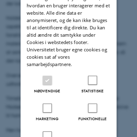
der kan køre hurtigt rundt på en bane.
hvordan en bruger interagerer med et
website. Alle dine data er
Holdene bliver nemlig vurderet på en lang række
anonymiseret, og de kan ikke bruges
aspekter i konkurrencen - lige fra økonomi og
til at identificere dig direkte. Du kan
altid ændre dit samtykke under
forretningsplan til design og udvikling og brug af
Cookies i webstedets footer.
materialer. Laver man en racerbil, som er billig og nem
Universitetet bruger egne cookies og
at samle - eller går man all in på det dyreste udstyr, så
cookies sat af vores
den kan køre hurtigst muligt?
samarbejdspartnere.
Overvejelser er der nok af, så der bliver masser af
udfordringer, hvis du har lyst til at være med.
NØDVENDIGE
STATISTISKE
Tilmelding foregår direkte til projektets leder, Niclas
Madsen, som selv læser til maskiningeniør. Du kan skrive
til ham på: neb@aseracing.com
MARKETING
FUNKTIONELLE
Men husk – der er kun et begrænset antal pladser!