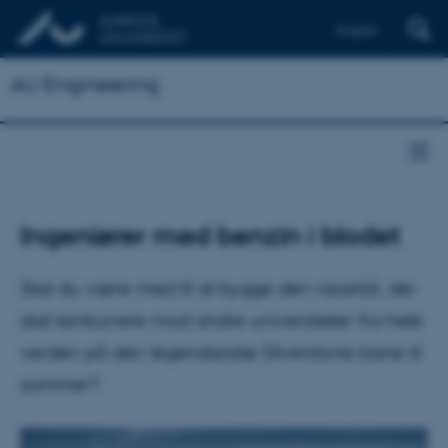
English
AU Engineering
Ingeniører med benzin i blodet
Skal du være med til at bygge den racerbil, der
skal konkurrere mod andre universiteter fra hele
verden på den legendariske Silverstone-bane til
sommer?