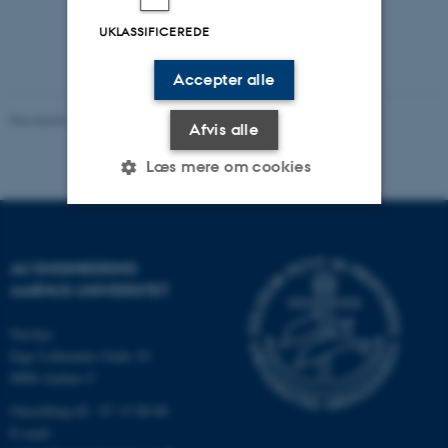
UKLASSIFICEREDE
Accepter alle
Revideret 10.03.2026
-
Kontakt AU Engineering
Afvis alle
Læs mere om cookies
Nødvendige
Statistiske
Marketing
AU ENGINEERING
Funktionelle
Uklassificerede
AARHUS UNIVERSITET
Navitas
Inge Lehmanns Gade 10
Nødvendige cookies hjælper
8000 Aarhus C
med at gøre hjemmesiden
Omstilling tlf.: 87 15 00 00
brugbar ved at aktivere nogle
E-mail:
grundlæggende funktioner