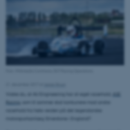
Foto: Wikimedia Commons, DUT Racing Operations.
21. december 2017
af
Jesper Bruun
Vidste du, at AU Engineering har sit eget racerhold,
ASE
Racing
, som til sommer skal konkurrere mod andre
racerhold fra hele verden på det legendariske
motorsportsanlæg Silverstone i England?