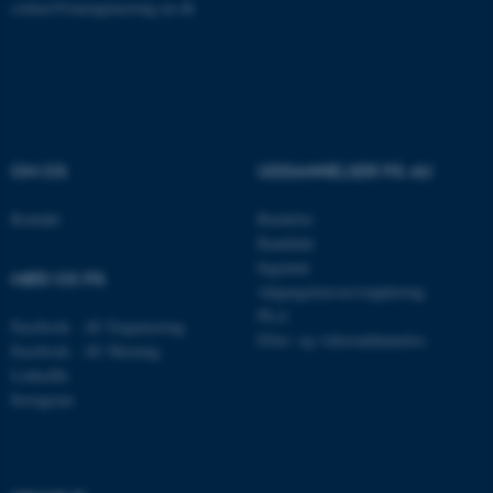
contact@auengineering.au.dk
som navigation mm.
Hjemmesiden kan ikke
fungerer uden disse cookies.
Navn
Udbyder / Domæne
OM OS
UDDANNELSER PÅ AU
be_typo_user
TYPO3 Association
.au.dk
Kontakt
Bachelor
Kandidat
Ingeniør
MØD OS PÅ
Adgangskursus/supplering
fe_typo_user
Typo3 Association
Ph.d.
.au.dk
Facebook - AU Engineering
Efter- og videreuddannelse
Facebook - AU Herning
LinkedIn
Instagram