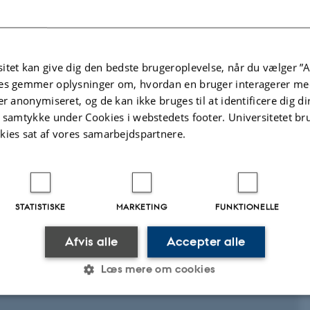
itet kan give dig den bedste brugeroplevelse, når du vælger ”A
es gemmer oplysninger om, hvordan en bruger interagerer med
er anonymiseret, og de kan ikke bruges til at identificere dig d
t samtykke under Cookies i webstedets footer. Universitetet br
kies sat af vores samarbejdspartnere.
STATISTISKE
MARKETING
FUNKTIONELLE
Afvis alle
Accepter alle
tet om?
Læs mere om cookies
gte vi de nye ingeniører om til vinterdimission på Aarhus Universitet