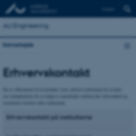
English
AU Engineering
Samarbejde
Erhvervskontakt
Du er velkommen til at kontakte vores erhvervssekretariat for at høre
om mulighederne for at indgå et samarbejde mellem din virksomhed og
instituttets forskere eller studerende.
Erhvervskontakt på institutterne