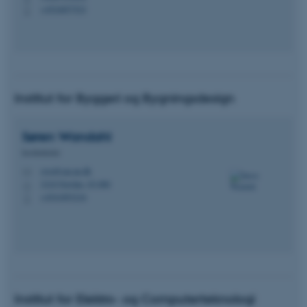
+4524857523
P
Institut for Byggeri og Bygningsdesign
Søren
Wandahl
Institutleder
swa@cae.au.dk
M
3210 Navitas, 03.080
H
+4541893216
P
Institut for Elektro- og Computerteknologi