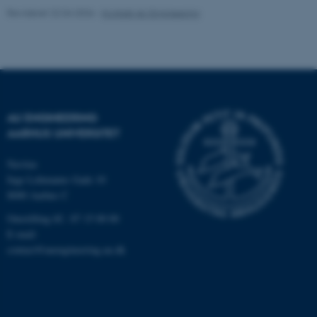
.au.dk
Revideret 22.04.2026
-
Kontakt AU Engineering
AU ENGINEERING
AARHUS UNIVERSITET
Navitas
Inge Lehmanns Gade 10
8000 Aarhus C
ASP.NET_SessionId
Microsoft Corporation
.au.dk
Omstilling tlf.: 87 15 00 00
E-mail:
contact@auengineering.au.dk
JSESSIONID
Oracle Corporation
.au.dk