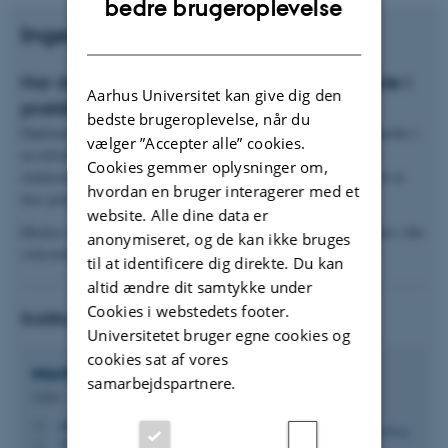
bedre brugeroplevelse
Ingeniørpraktik
DANISH
Har du overvejet at få en ingeniørstuderende i
Aarhus Universitet kan give dig den
praktik?
bedste brugeroplevelse, når du
Diplomingeniørstudiet indeholder en praktikperiode på fem måneder i
vælger ”Accepter alle” cookies.
en erhvervsvirksomhed. I løbet af praktikopholdet arbejder den
Cookies gemmer oplysninger om,
studerende som ingeniørassistent og bruger teorien fra studiet til at
hvordan en bruger interagerer med et
løse praktiske ingeniøropgaver.
website. Alle dine data er
Ønsker du at høre mere om, hvordan du får en ingeniørpraktikant i din
anonymiseret, og de kan ikke bruges
virksomhed, kan du kontakte en af vores praktikkoordinatorer:
til at identificere dig direkte. Du kan
altid ændre dit samtykke under
Cookies i webstedets footer.
Institut for Bio- og Kemiteknologi
Universitetet bruger egne cookies og
cookies sat af vores
Morten Krog
Larsen
samarbejdspartnere.
Lektor
mkl@bce.au.dk
M
5250, 205
H