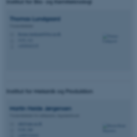
Institut for Bio- og Kemiteknologi
Thomas
Lundgaard
Viceinstitutleder
thomas.lundgaard@bce.au.dk
M
3135, 112
H
+4529163135
P
Institut for Mekanik og Produktion
Martin Heide
Jørgensen
Viceinstitutleder for uddannelse, Ingeniørdocent
mhj@mpe.au.dk
M
5128, 240
H
+4587151632
P