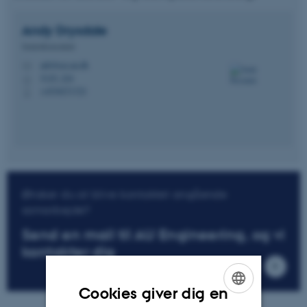
Andy
Drysdale
Seniorkonsulent
adr@ece.au.dk
M
5125, 224
H
+4530271723
P
Ønsker du at blive kontaktet angående
samarbejde?
Send en mail til AU Engineering, og vi
kontakter dig
Cookies giver dig en
ENGLISH