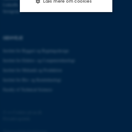
Læs mere om cookies
LinkedIn
Instagram
Nødvendige
Statistiske
Marketing
Funktionelle
Uklassificerede
GENVEJE
Institut for Byggeri og Bygningsdesign
Nødvendige cookies hjælper
Institut for Elektro- og Computerteknologi
med at gøre hjemmesiden
Institut for Mekanik og Produktion
brugbar ved at aktivere nogle
Institut for Bio- og Kemiteknologi
grundlæggende funktioner
som navigation mm.
Faculty of Technical Sciences
Hjemmesiden kan ikke
fungerer uden disse cookies.
©
—
Cookies på au.dk
Privatlivspolitik
Navn
Udbyder / Domæne
Tilgængelighedserklæring