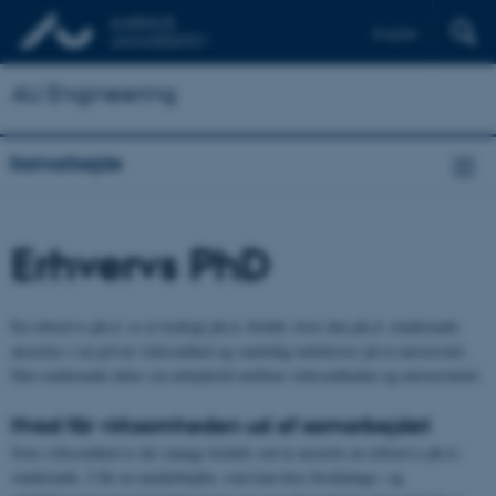
English
AU Engineering
Samarbejde
Erhvervs PhD
En erhvervs-ph.d. er et treårigt ph.d.-forløb, hvor den ph.d.-studerende
ansættes i en privat virksomhed og samtidig indskrives på et universitet.
Den studerende deler sin arbejdstid mellem virksomheden og universitetet.
Hvad får virksomheden ud af samarbejdet
Som virksomhed er der mange fordele ved at ansætte en erhvervs-ph.d.-
studerende. I får en medarbejder, som kan løse forsknings- og