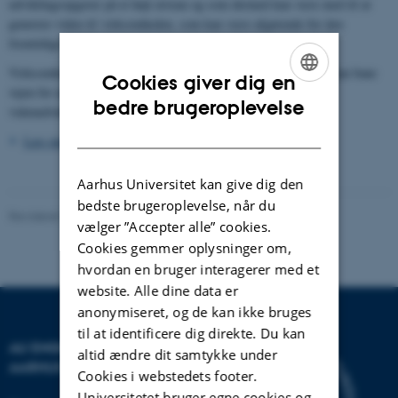
udviklingsopgaver på et højt niveau og som dermed kan være med til at
generere viden til virksomheden, som kan være afgørende for den
fremtidige konkurrenceevne.
Virksomheden styrker også sin kontakt til universitetet, hvilket kan bane
Cookies giver dig en
vejen for nye forsknings- og udviklingsprojekter og styrke
ENGLISH
bedre brugeroplevelse
videnudveksling.
DANISH
Læs mere om Erhvervs PhD på ingeniørområdet
Aarhus Universitet kan give dig den
bedste brugeroplevelse, når du
Revideret 27.02.2025
-
Kontakt AU Engineering
vælger ”Accepter alle” cookies.
Cookies gemmer oplysninger om,
hvordan en bruger interagerer med et
website. Alle dine data er
anonymiseret, og de kan ikke bruges
til at identificere dig direkte. Du kan
AU ENGINEERING
altid ændre dit samtykke under
AARHUS UNIVERSITET
Cookies i webstedets footer.
Universitetet bruger egne cookies og