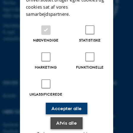
Navitas
cookies sat af vores
Inge Lehmanns Gade 10
samarbejdspartnere.
8000 Aarhus C
Omstilling tlf.: 87 15 00 00
E-mail:
contact@auengineering.au.dk
NØDVENDIGE
STATISTISKE
MARKETING
FUNKTIONELLE
OM OS
UDDANNELSER PÅ AU
UKLASSIFICEREDE
Kontakt
Bachelor
Kandidat
Ingeniør
Accepter alle
MØD OS PÅ
Adgangskursus/supplering
Ph.d.
Afvis alle
Facebook - AU Engineering
Efter- og videreuddannelse
Facebook - AU Herning