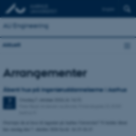
English
AU Engineering
Aktuelt
Arrangementer
Åbent hus på ingeniøruddannelserne i Aarhus
Onsdag
7.
oktober 2026,
kl. 16:15
7
Peter Bøgh Andersen auditoriet, Finlandsgade 23, 8200
OKT.
Aarhus N
Overvejer du at læse til ingeniør på Aarhus Universitet? Vi holder åbent
hus onsdag den 7. oktober 2026 fra kl. 16.15-18.15