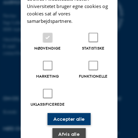
AARHUS UNIVERSITET
Universitetet bruger egne cookies og
cookies sat af vores
Navitas
samarbejdspartnere.
Inge Lehmanns Gade 10
8000 Aarhus C
Omstilling tlf.: 87 15 00 00
E-mail:
NØDVENDIGE
STATISTISKE
contact@auengineering.au.dk
MARKETING
FUNKTIONELLE
OM OS
UDDANNELSER PÅ AU
UKLASSIFICEREDE
Kontakt
Bachelor
Kandidat
Accepter alle
Ingeniør
MØD OS PÅ
Adgangskursus/supplering
Afvis alle