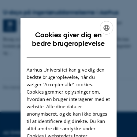
U-days på ingeniøruddannelserne i Aarhus
3 dage,
Torsdag
25.
februar 2027,
kl. 09:00
-
27. februar
25
FEB.
Cookies giver dig en
Besøg os til U-days i Aarhus og hør om ingeniøruddannelserne. Du kan
ENGLISH
bedre brugeroplevelse
komme på rundvisning og møde studerende og vejledere fra civilingeniør-
DANISH
og…
Aarhus Universitet kan give dig den
bedste brugeroplevelse, når du
vælger ”Accepter alle” cookies.
Revideret 28.05.2026
-
Kontakt AU Engineering
Cookies gemmer oplysninger om,
hvordan en bruger interagerer med et
website. Alle dine data er
anonymiseret, og de kan ikke bruges
til at identificere dig direkte. Du kan
altid ændre dit samtykke under
AU ENGINEERING
Cookies i webstedets footer.