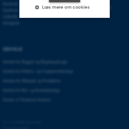
Ph.d.
Facebook - AU Engineering
Læs mere om cookies
Efter- og videreuddannelse
Facebook - AU Herning
LinkedIn
Instagram
Nødvendige
Statistiske
Marketing
Funktionelle
Uklassificerede
GENVEJE
Institut for Byggeri og Bygningsdesign
Nødvendige cookies hjælper
med at gøre hjemmesiden
Institut for Elektro- og Computerteknologi
brugbar ved at aktivere nogle
Institut for Mekanik og Produktion
grundlæggende funktioner
Institut for Bio- og Kemiteknologi
som navigation mm.
Hjemmesiden kan ikke
Faculty of Technical Sciences
fungerer uden disse cookies.
©
—
Cookies på au.dk
Privatlivspolitik