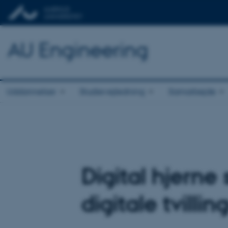
AU Engineering
Uddannelser
Studievejledning
Samarbejde
Digital hjerne
digitale tvillin