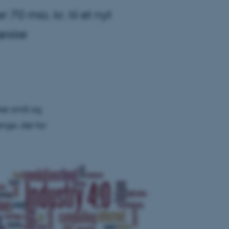
70 mio. kr. til et nyt
æiske
drer små og
nge, der for