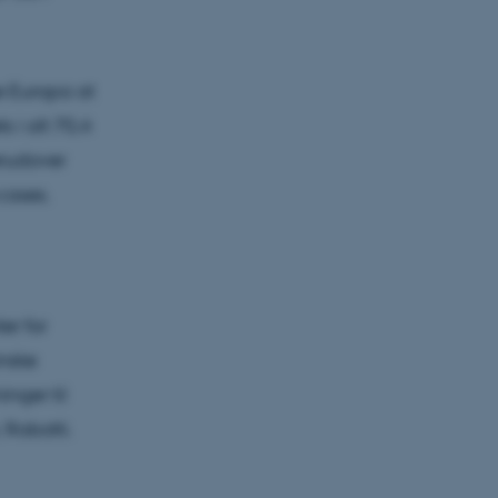
e Europa at
s i alt 70,4
erudover
cases.
er for
anske
nger til
 Robotti.