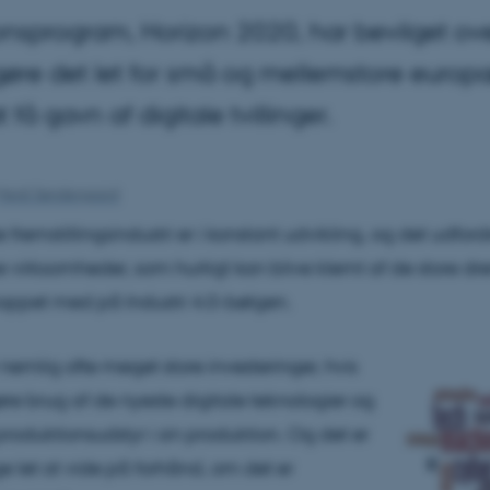
nsprogram, Horizon 2020, har bevilget over 
 gøre det let for små og mellemstore europ
å gavn af digitale tvillinger.
Heidi Søndergaard
fremstillingsindustri er i konstant udvikling, og det udfor
 virksomheder, som hurtigt kan blive klemt af de store dre
oppet med på Industri 4.0-bølgen.
nemlig ofte meget store investeringer, hvis
re brug af de nyeste digitale teknologier og
roduktionsudstyr i sin produktion. Og det er
ige let at vide på forhånd, om det er