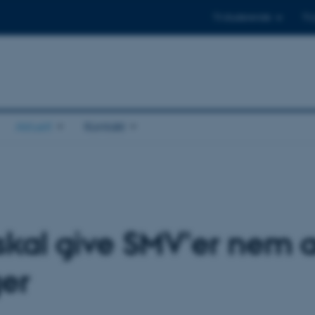
Til studerende
Til
Aktuelt
Kontakt
 skal give SMV’er nem 
ger