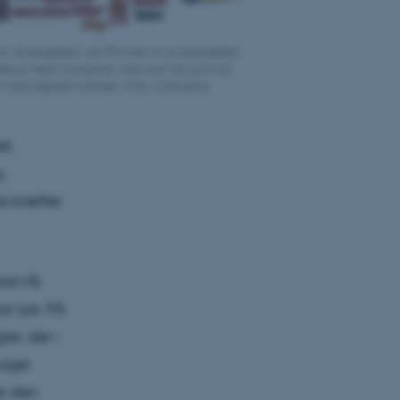
r. af projektets i alt 70,4 mio. kr. er øremærket
ke er med i konsortiet, men som har lyst til at
 med digitale tvillinger. Foto: Colourbox.
et,
g
e kræfter
kan få
ar lyst. På
er, der i
siger
er den