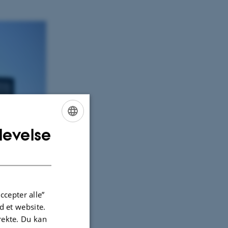
levelse
ENGLISH
DANISH
ccepter alle”
 et website.
irekte. Du kan
INTELLI vil