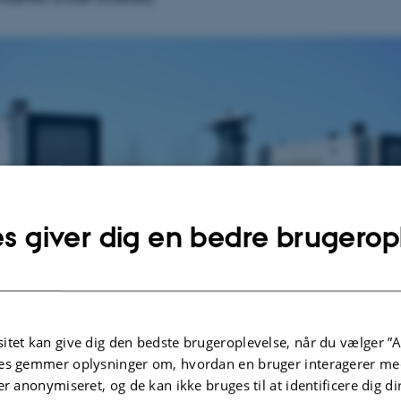
s giver dig en bedre brugerop
itet kan give dig den bedste brugeroplevelse, når du vælger ”A
es gemmer oplysninger om, hvordan en bruger interagerer med
er anonymiseret, og de kan ikke bruges til at identificere dig d
me redskabsbærer Robotti skal serieproduceres, og AGRO