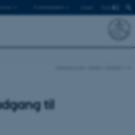
Find
 ph.d.er
Til medarbejdere
English
ingenioer.au.dk
Aktuelt
Nyheder
vis
adgang til