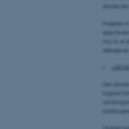
danske del 
Projektet v
søge fondsmi
mio. kr. er
deltager en
LÆS OGS
Den danske 
Digitale Tv
udviklingsv
landbrugsse
(
Artiklen fo