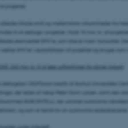
af projektet.
il således tillade små og mellemstore virksomheder fra hel
dler til at deltage i projektet. Godt 10 mio. kr. af projektet
 således øremærket SMV’er, som ikke er med i konsortiet. D
 række SMV’er i opstartsfasen af projektet og bruges som 
Å: 265 mio. kr. til at løse udfordringer for dansk industri
deltagelse i DIGITbrain består af Aarhus Universitets Cent
illinger, der ledes af netop Peter Gorm Larsen, samt den d
irksomhed AGROINTELLI, der udvikler autonome robotløsni
ktoren, og som er kendt for sin autonome redskabsbærer,
rtsætter under billedet
)