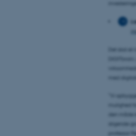
investering
in
Det skal et
DIGITbrain, 
virksomhede
med digitale
”Vi opbygge
mulighed for
den måde ka
stigende gra
professor Pe