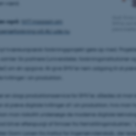
en værd.
Godt 10 mio. k
NYT magasin om
SMV’er, som ik
prøve kræfter
geniørforskning på AU ude nu
 nyt tværeuropæisk forskningsprojekt gøre op med. Projekt
samler 36 partnere (universiteter, forskningsinstitutioner o
r) om én opgave: At give SMV’er nem adgang til at prøv
 tvillinger i sin produktion.
r en slags produktionsservice for SMV’er, således at man 
 at prøve digitale tvillinger af i sin produktion, hvis man h
n man risikofrit undersøge de moderne digitale teknologi
d bliver efterspurgt af firmaer fra fremstillingsindustrien,” 
ter Gorm Larsen fra Institut for Ingeniørvidenskab, der led