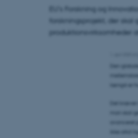
EU’s Forskning og Innovatio
forskningsprojekt, der skal
produktionsvirksomheder at f
1. april 2020
af
Den globale 
mellemstore
længst er h
Det kræver 
man skal gø
avanceret p
ikke altid l