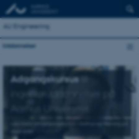
AU Engineering
Uddannelser
Adgangskursus
til
ingeniøruddannelser på
Aarhus Universitet
Læs mere om adgangskursus i Aarhus og Herning på
disse sider