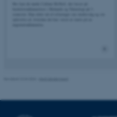
cookies.
Her kan du møde Callum McNeil, der læser på
bacheloruddannelsen i Mekanik og Teknologi på 3.
semester. Han deler ud af erfaringer om studievalg og sin
oplevelse af, hvordan det har været at starte på en
ingeniøruddannelse.
Navn
be_typo_user
fe_typo_user
Revideret 22.04.2026
-
Heidi Søndergaard
ASP.NET_SessionId
JSESSIONID