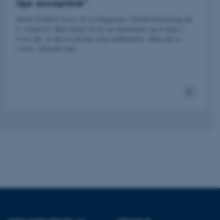
lige acceptere”
Oliver Fridorf læser til civilingeniør i Elektroteknologi på
4. semester. Han elsker fysik og matematik og er ikke i
tvivl om, at han er på den rette uddannelse. Men det er
svært, erkender han.
 vores CMS-udbyder,
identificere en backend-
bruger er logget ind i
rbundet med Typo3-
emet. Det bruges generelt
ntifikator for at gøre det
præferencer, men i mange
 ikke nødvendigt, da det
lt af platformen, skønt
webstedsadministratorer. I
dstillet til at blive
en browsersession. Det
entifikator i stedet for
ose platform session
emmesider, som er skrevet
gi. Den bruges af serveren
onym brugersession.
session cookie, brugt af
Bruges normalt til at