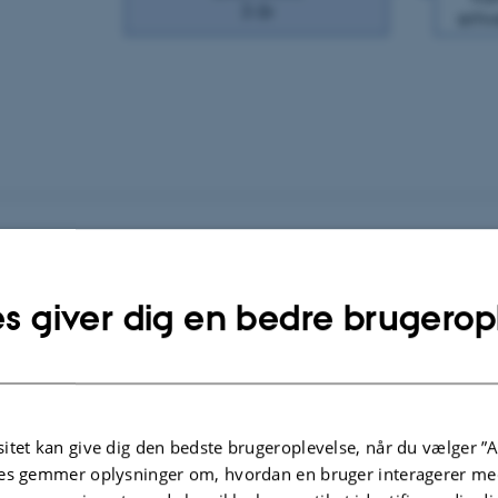
Sådan søger du ind
Læs om adgangskrav, frister og ansøgning.
s giver dig en bedre brugerop
itet kan give dig den bedste brugeroplevelse, når du vælger ”A
Studiets opbygning
es gemmer oplysninger om, hvordan en bruger interagerer med