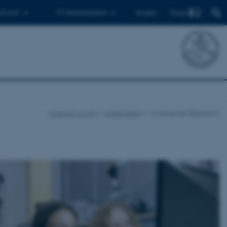
Find
 ph.d.er
Til medarbejdere
English
ingenioer.au.dk
Uddannelser
Civilingeniør (Bachelor)