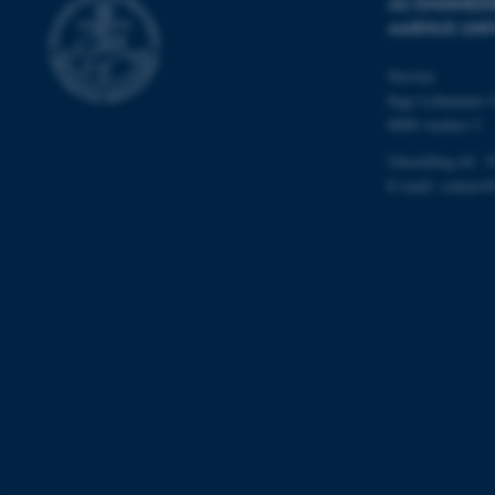
AU ENGINEE
AARHUS UNI
AWSALBTGCORS
Navitas
Inge Lehmanns 
8000 Aarhus C
CFTOKEN
Omstilling tlf.: 
E-mail: contact
OptanonConsent
ARRAffinity