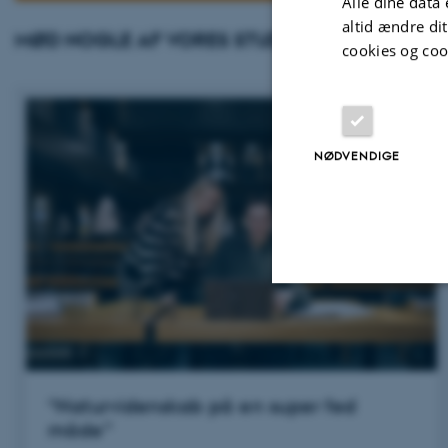
Alle dine data 
altid ændre di
MØD NOGLE AF VORES STUDERENDE
cookies og coo
NØDVENDIGE
Nødvendige
“Naturvidenskab på en super fed
Nødvendige cooki
måde”
grundlæggende fu