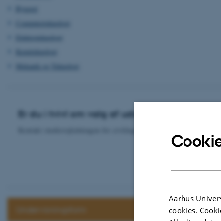
Byggeri
Computerteknologi
Elektroteknologi
Kemiteknologi
Mekanik og Teknologi
Er du i tvivl om valg af uddannelse?
Kontakt studievejledningen for civilingeniøruddannelser
Cookie
Aarhus Univers
Undervisningsform
cookies. Cooki