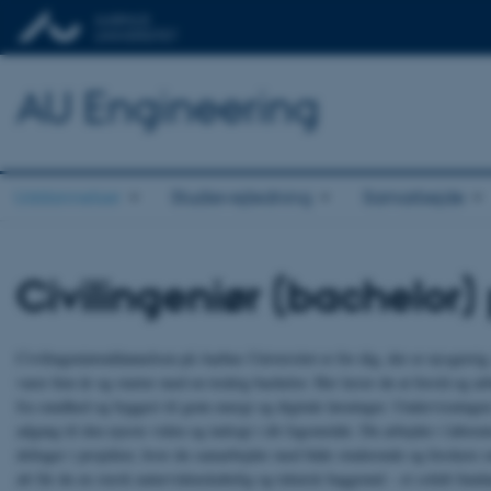
AU Engineering
Uddannelser
Studievejledning
Samarbejde
Civilingeniør (bachelor)
Civilingeniøruddannelsen på Aarhus Universitet er for dig, der er nysgerrig
varer fem år og starter med en treårig bachelor. Her lærer du at forstå og ar
fra sundhed og byggeri til grøn energi og digitale løsninger. Undervisningen
adgang til den nyeste viden og indsigt i dit fagområde. Du arbejder i laborat
deltager i projekter, hvor du samarbejder med både studerende og forskere o
alt får du en stærk naturvidenskabelig og teknisk baggrund – et solidt fund