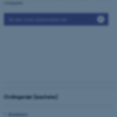
civilingeniør.
Se alle vores uddannelser her
Civilingeniør (bachelor)
Bioteknologi