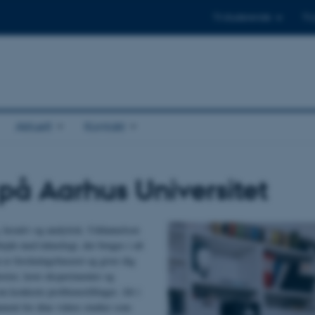
Til studerende
Til
Aktuelt
Kontakt
 på Aarhus Universitet
, kreativ og analytisk. Uddannelsen
bejde med teknologi, der bruges i alt
 er forskningsbaseret og giver dig
orier, laver eksperimenter og
m konkrete problemstillinger. Alt i
ament for dine videre studier som