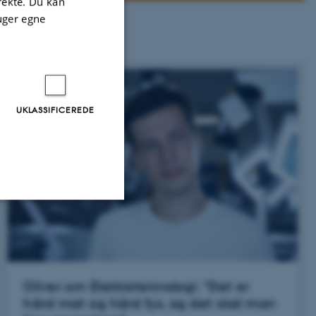
irekte. Du kan
uger egne
UKLASSIFICEREDE
Uklassificerede
Oliver om Elektroteknologi: ”Det er
ere nogle
hård mat og hård fys, og det skal man
rer uden disse