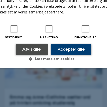
er anonymiseret, og de kan ikke bruges til at identificere dig d
t samtykke under Cookies i webstedets footer. Universitetet br
kies sat af vores samarbejdspartnere.
STATISTISKE
MARKETING
FUNKTIONELLE
Afvis alle
Accepter alle
Læs mere om cookies
Statistiske
Marketing
Funktionelle
Emma og Anne-Cathrine sætter ord
es hjælper med at gøre hjemmesiden brugbar ved at aktiv
på tvivlen omkring studievalg
nktioner som navigation mm. Hjemmesiden kan ikke funge