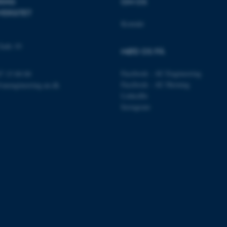
RING
OM OS
opretholde en anonym br
VERSITET
1 uge
Denne cookie bruges til 
Amazon Web Services, Inc.
Kontakt
belastningsbalancering, h
airtable.com
besøgendes sideanmodning
den samme server i enhv
Gade 10
MØD OS PÅ
Session
Cookiesæt fra Adobe Col
Adobe Inc.
Brugt i forbindelse med
eddiprod.au.dk
cookie med entydigt at i
Facebook - AU Engineering
87 15 00 00
(browser) for at gøre de
Facebook - AU Herning
@auengineering.au.dk
opretholde brugersessio
disse bruges er specifi
LinkedIn
indeholder et tilfældigt ta
Instagram
klienten.
11
Denne cookie indstilles a
OneTrust LLC
måneder
cookieoverensstemmelse
.pure.au.dk
4 uger
gemmer oplysninger om k
som webstedet bruger, 
givet eller trukket tilba
hver kategori. Dette gør 
webstedsejere at forhind
kategori indstilles i bru
ikke gives samtykke. Co
levetid på et år, så ti
siden får deres præferen
indeholder ingen oplysni
den besøgende.
Session
Denne cookie indstilles 
Microsoft Corporation