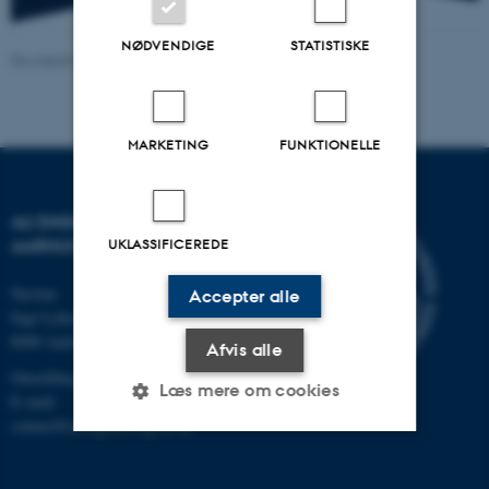
NØDVENDIGE
STATISTISKE
Revideret 13.11.2025
-
Kontakt AU Engineering
MARKETING
FUNKTIONELLE
AU ENGINEERING
UKLASSIFICEREDE
AARHUS UNIVERSITET
Navitas
Accepter alle
Inge Lehmanns Gade 10
8000 Aarhus C
Afvis alle
Omstilling tlf.: 87 15 00 00
Læs mere om cookies
E-mail:
contact@auengineering.au.dk
Nødvendige
Statistiske
Marketing