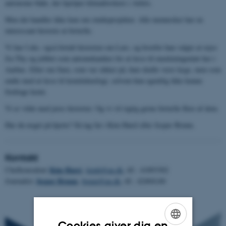
autonome både, der hjælper klimaforskere i Arktis.
Men det handler ikke kun om studieprojekter. Alle mennesker har en
interessant historie at fortælle.
Vi har f.eks. også fortalt historien om Lars, og hvorfor han valgte at rejse
fra Thy og jobbet som automekaniker for at læse til maskiningeniør her i
Aarhus. Eller om Sara, som var sikker på, hun skulle være læge, men som
endte med at læse til kemiteknologi, selvom hun egentlig ikke kunne
fordrage kemi.
Vi er vilde med jeres historier. Og vi vil rigtig gerne fortælle flere af dem.
Har du noget på hjerte? Så tag fat i Kim Harel eller Jesper Bruun.
Kontakt
Kim Hare
Chefkonsulent
l
,
kimh@au.dk
, tlf.: 41893302
Jesper Bruun
Journalist
,
bruun@au.dk
, tlf.: 42404140
Cookies giver dig en