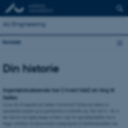
AU Engineering
Kontakt
Din historie
Ingeniørstuderende har (i hvert fald) én ting til
fælles
Læser du til ingeniør på Aarhus Universitet? Så har du sikkert et
spændende projekt og en god historie at fortælle om. Det ved vi - for vi
har skrevet om rigtig mange af dem: Lige fra specialeprojekter om at
bygge satellitter til universitetets rumprogram til bachelorprojekter om