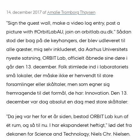
14. december 2017
af
Amalie Tromborg Thaysen
"Sign the guest wall, make a video log entry, post a
picture with #OrbitLabAU, join on orbitlab.au.dk." Sådan
stod der bag på de keyhangers, der blev udleveret til
alle gæster, mig selv inkluderet, da Aarhus Universitets
nyeste satsning, ORBIT Lab, officielt åbnede sine døre i
går den 13. december. Folk stimlede ind i laboratoriets
små lokaler, der måske ikke er henvendt til store
forsamlinger eller skåltaler, men som egner sig
fremragende til det formål, de har: Innovation. Den 13.
december var dog absolut en dag med store skåltaler:
"Da jeg var her for et år siden, bestod ORBIT Lab kun af
ét rum, og så til nu. I har ekspanderet heftigt," lød det fra
dekanen for Science and Technology, Niels Chr. Nielsen.