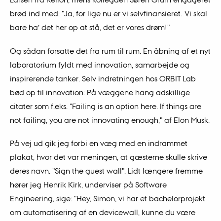
brød ind med: "Ja, for lige nu er vi selvfinansieret. Vi skal
bare ha’ det her op at stå, det er vores drøm!"
Og sådan forsatte det fra rum til rum. En åbning af et nyt
laboratorium fyldt med innovation, samarbejde og
inspirerende tanker. Selv indretningen hos ORBIT Lab
bød op til innovation: På væggene hang adskillige
citater som f.eks. "Failing is an option here. If things are
not failing, you are not innovating enough," af Elon Musk.
På vej ud gik jeg forbi en væg med en indrammet
plakat, hvor det var meningen, at gæsterne skulle skrive
deres navn. "Sign the guest wall". Lidt længere fremme
hører jeg Henrik Kirk, underviser på Software
Engineering, sige: "Hey, Simon, vi har et bachelorprojekt
om automatisering af en devicewall, kunne du være