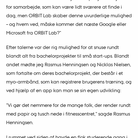
for samarbejde, som kan være lidt sværere at finde i
dag, men ORBIT Lab skaber denne uvurderlige mulighed
– og hvem ved, måske kommer det næste Google eller
Microsoft fra ORBIT Lab?"
Efter talerne var der rig mulighed for at snuse rundt
blandt alt fra bachelorprojekter til små start-ups. Blandt
andet mødte jeg Rasmus Henningsen og Nicklas Nielsen,
som fortalte om deres bachelorprojekt, der består i et
myo-armbånd, som kan registrere brugerens træning, og
ved hjælp af en app kan man se sin egen udvikling:
"Vi gør det nemmere for de mange folk, der render rundt
med papir og tusch nede i fitnesscentret," sagde Rasmus
Henningsen.
I rummet ved siden af havde en flok studerende gang i