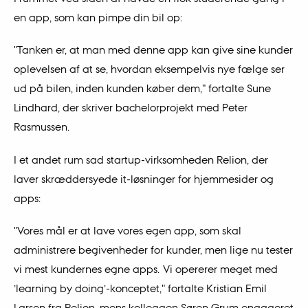
en app, som kan pimpe din bil op:
"Tanken er, at man med denne app kan give sine kunder
oplevelsen af at se, hvordan eksempelvis nye fælge ser
ud på bilen, inden kunden køber dem," fortalte Sune
Lindhard, der skriver bachelorprojekt med Peter
Rasmussen.
I et andet rum sad startup-virksomheden Relion, der
laver skræddersyede it-løsninger for hjemmesider og
apps:
"Vores mål er at lave vores egen app, som skal
administrere begivenheder for kunder, men lige nu tester
vi mest kundernes egne apps. Vi opererer meget med
’learning by doing’-konceptet," fortalte Kristian Emil
Larsen fra Relion, mens kollegaen Søren Grum engageret