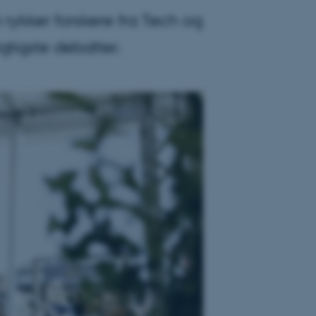
 rykker forskere fra Tech og
igtigste debatter.