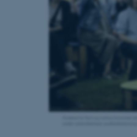
Forskere fra Tech og Aarhus Universitet
andet cybersikkerhed, sundhedsteknologi