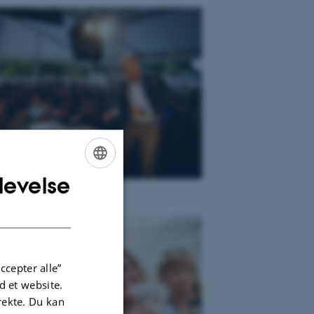
levelse
ENGLISH
DANISH
ccepter alle”
 et website.
irekte. Du kan