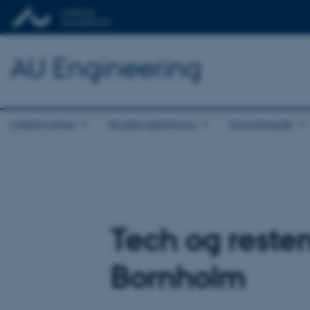
AU Engineering
Uddannelser
Studievejledning
Samarbejde
Tech og reste
Bornholm