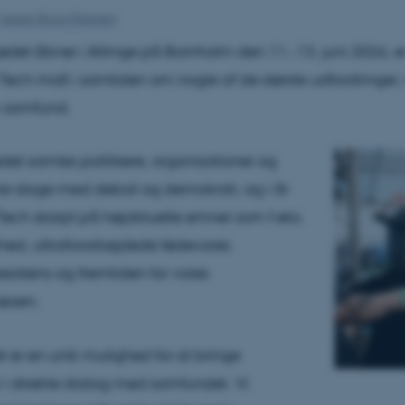
Jesper Bruun Petersen
det åbner i Allinge på Bornholm den 11.-13. juni 2026, 
 Tech midt i samtalen om nogle af de største udfordringer, v
m samfund.
et samles politikere, organisationer og
 tre dage med debat og demokrati, og i år
å Tech skarpt på højaktuelle emner som f.eks.
hed, ultraforarbejdede fødevarer,
esistens og fremtiden for vores
æsen.
 er en unik mulighed for at bringe
 i direkte dialog med samfundet. Vi