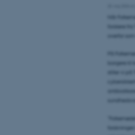
20. maj 2026
af
Når Folkemø
forskere fra
overfor so
På Folkemød
borgere til
stiller vi p
cybersikker
antibiotikar
sundhedsv
”Folkemødet
forskningen