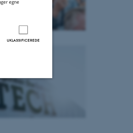
uger egne
UKLASSIFICEREDE
Uklassificerede
ere nogle
rer uden disse