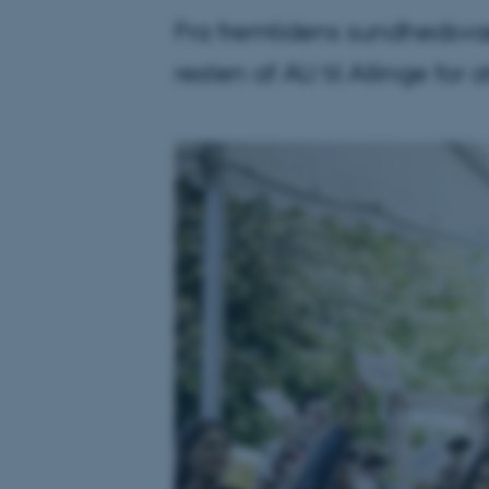
Fra fremtidens sundhedsvæse
resten af AU til Allinge for 