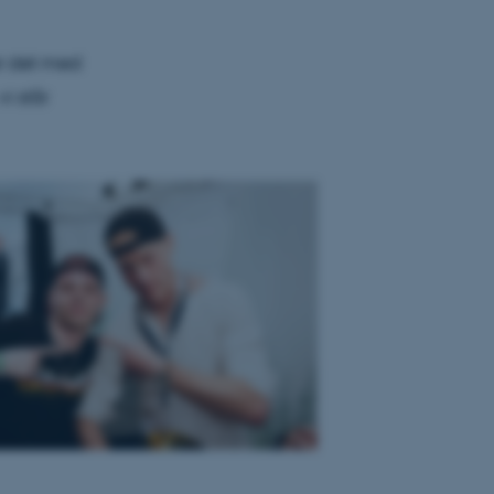
er det med
i står