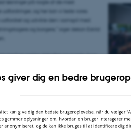
d løsninger på nogle af de mest
 udfordringer, og her kan vi teste vores
e udfordret og udvikle den i samspil med
ningstagere og borgere,” siger dekan Eskild
en.
ger med en række debatter og events, hvor
iterer indenfor og diskuterer deres viden. Vi
e på forskningsskibet Aurora sammen med
s giver dig en bedre brugerop
arhus Universitet, i Techteltet sammen med
DU, IDA og Engineer the Future, og på
 sammen med forskningscentret CORC.
itet kan give dig den bedste brugeroplevelse, når du vælger ”A
es gemmer oplysninger om, hvordan en bruger interagerer med
idens løsninger og
er anonymiseret, og de kan ikke bruges til at identificere dig d