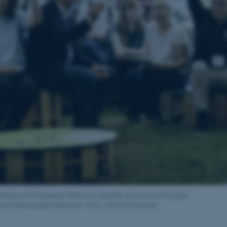
 deltager på Folkemødet 2026 med debatter og events om blandt
 og bæredygtige fødevarer. Fotos: Aarhus Universitet