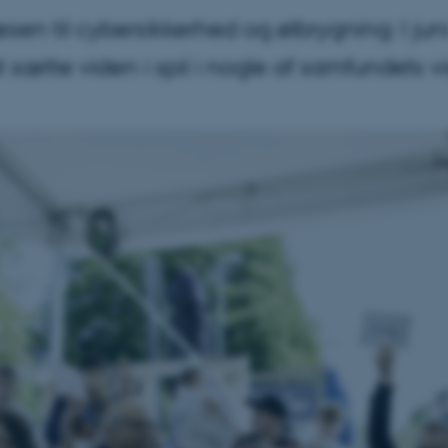
n til cybersikkerhed og ølbrygning: I juni
at sætte viden i spil i nogle af samfundets v