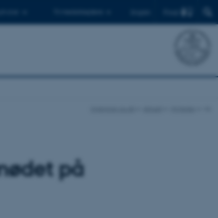
Find
 ph.d.er
Til medarbejdere
English
ingenioer.au.dk
Aktuelt
Nyheder
vis
emødet på