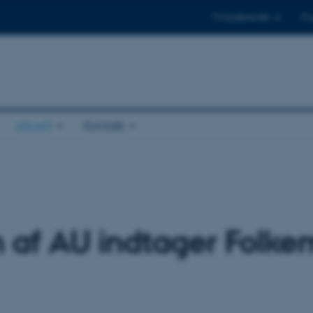
Til studerende
Til
Aktuelt
Kontakt
n af AU indtager Folk