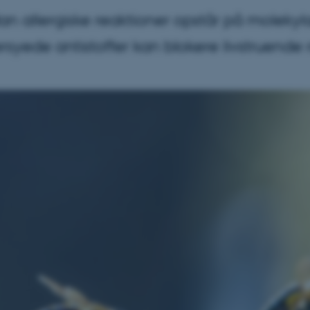
dan allergiske reaktioner opstår på molekyl
syede antistoffer kan blokere livstruende 