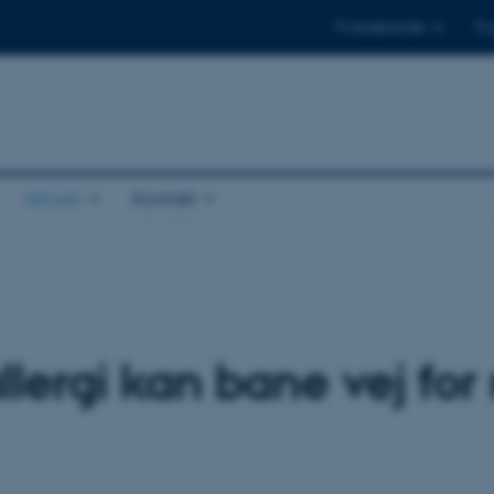
Til studerende
Til
Aktuelt
Kontakt
lergi kan bane vej fo