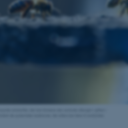
yede antistoffer, der kan blokere det centrale allergen i giften i
dret de systemiske reaktioner, der ellers kan føre til anafylaksi.