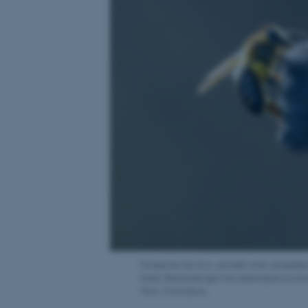
Forskerne har bl.a. udviklet små, skrædders
bistik. Behandlingen har eksempelvis forhin
Foto: Colourbox.