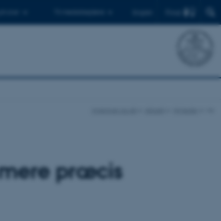
Find
 ph.d.er
Til medarbejdere
English
ingenioer.au.dk
Aktuelt
Nyheder
vis
r mere præcis