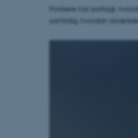
Forskere har kortlagt, hvor
samtidig, hvordan skrædder