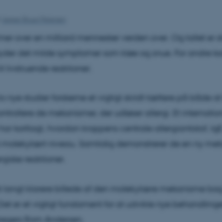
f
Jesper Bruun Petersen
mer over en milliard mennesker verden over. Og tallet er s
der det milde symptomer som kløe og snue. For andre ka
til livstruende reaktioner.
o nye studier forskerne et vigtigt skridt tættere på både at
ontrollere de mekanismer, der udløser allergi. Et internatio
har kortlagt, hvordan kroppens centrale allergiantistof, Ig
 molekylært niveau. Samtidig demonstrerer de en ny meto
rgiske reaktioner.
et langt klarere billede af den molekylære mekanisme bag
Det er et vigtigt fundament for at udvikle nye behandlinger
Gregers Rom Andersen.