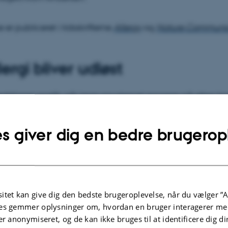
 er publiceret i tidsskrifterne
Allergy
og
Nature Communic
lergi bliver udløst
reaktioner opstår, når immunsystemet reagerer på ellers h
pollen, fødevarer eller insektstik. Her spiller antistoffet IgE 
s giver dig en bedre brugerop
udie har forskerne undersøgt, hvordan IgE ser ud og opfører
ig til receptorer på immunceller – det øjeblik, hvor den all
ver sat i gang.
itet kan give dig den bedste brugeroplevelse, når du vælger ”A
es gemmer oplysninger om, hvordan en bruger interagerer med
er anonymiseret, og de kan ikke bruges til at identificere dig d
se, hvordan hele IgE-molekylet er organiseret, når det sidd