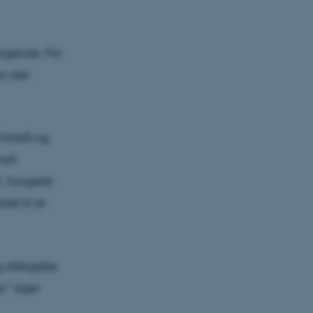
tigende. For
n det
 forstå og
nalt
E, fungerer
de til at
 allergiske
,” siger