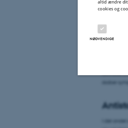
altid ændre di
celleoverfl
cookies og coo
faktisk udl
Studiet vise
en mere fast
NØDVENDIGE
kan binde s
Det giver et
aktiverer i
skaber sym
Nødvendige
Antist
Nødvendige cooki
grundlæggende fu
I det andet 
cookies.