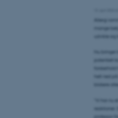
10. april 2026
a
Allergi ram
mange bety
udvikle sig 
Nu bringer t
potentielt k
forskerhold 
helt ned på
blokere alle
“Vi har nu 
reaktioner. 
professor 