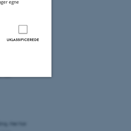
uger egne
lergener
ner, men har
allergener
UKLASSIFICEREDE
 IgE og
r, der
Uklassificerede
ere nogle
rer uden disse
ling. Her har