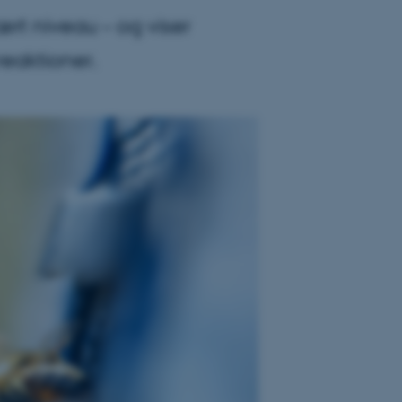
ært niveau – og viser
reaktioner.