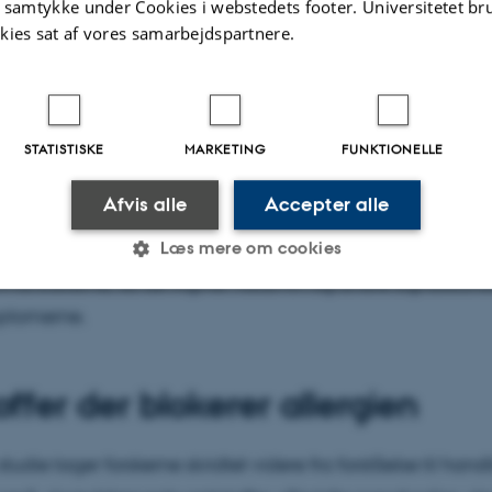
t samtykke under Cookies i webstedets footer. Universitetet br
aden. Det giver os en langt bedre forståelse af, hvordan al
kies sat af vores samarbejdspartnere.
øser en reaktion,” forklarer postdoc Rasmus K. Jensen.
r, at IgE ikke blot er en fleksibel “arm”, der fanger allerge
 og organiseret struktur, som er med til at styre, hvordan 
STATISTISKE
MARKETING
FUNKTIONELLE
ig og aktivere immuncellerne.
Afvis alle
Accepter alle
 mere præcist billede af, hvordan allergener binder sig til
Læs mere om cookies
mmuncellerne, så de frigiver histamin og andre signalstoffe
ptomerne.
Statistiske
Marketing
Funktionelle
offer der blokerer allergien
es hjælper med at gøre hjemmesiden brugbar ved at aktiv
nktioner som navigation mm. Hjemmesiden kan ikke funge
studie tager forskerne skridtet videre fra forståelse til hand