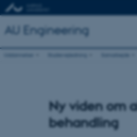
AU Engineering
Uddannelser
Studievejledning
Samarbejde
Ny viden om al
behandling