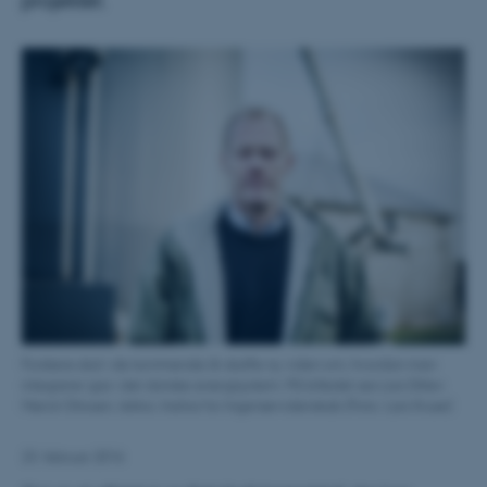
projektet.
Forskere skal i de kommende år skaffe ny viden om, hvordan man
integrerer gas i det danske energisystem. På billedet ses Lars Ditlev
Mørck Ottosen, lektor, Institut for Ingeniørvidenskab (Foto: Lars Kruse)
23. februar 2016