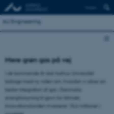
English
AU Engineering
Mere grøn gas på vej
I de kommende år skal Aarhus Universitet
bidrage med ny viden om, hvordan vi sikrer en
bedre integration af gas i Danmarks
energiforsyning til gavn for klimaet.
Innovationsfonden investerer 18,6 millioner i