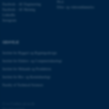
Ph.d.
Facebook - AU Engineering
Efter- og videreuddannelse
Facebook - AU Herning
LinkedIn
Instagram
GENVEJE
ASP.NET_SessionId
Microsoft Corporation
.au.dk
Institut for Byggeri og Bygningsdesign
Institut for Elektro- og Computerteknologi
Institut for Mekanik og Produktion
JSESSIONID
Oracle Corporation
Institut for Bio- og Kemiteknologi
.au.dk
Faculty of Technical Sciences
ARRAffinity
Microsoft Corporation
.mitstudie.au.dk
©
—
Cookies på au.dk
Privatlivspolitik