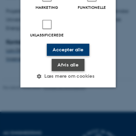
MARKETING
FUNKTIONELLE
Projektets parter tæller blandt andet Danmarks Tekniske
Universitet, Chalmer University, Energistyrelsen, Dansk
Energi, DONG Energy, Energinet.dk
UKLASSIFICEREDE
Kontakt
Accepter alle
Lars Ditlev Mørck Ottosen, lektor, Institut for
Ingeniørvidenskab, Aarhus Universitet
Afvis alle
Læs mere om cookies
Revideret 10.03.2026
-
Kontakt AU Engineering
Nødvendige
Statistiske
Marketing
Funktionelle
Uklassificerede
AU ENGINEERING