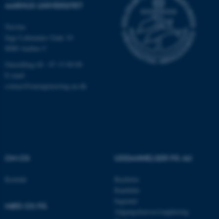
Nødvendige cookies hjælper
AARHUS UNIVERSITET
med at gøre hjemmesiden
brugbar ved at aktivere nogle
Navitas
grundlæggende funktioner
Inge Lehmanns Gade 10
som navigation mm.
8000 Aarhus C
Hjemmesiden kan ikke
Omstilling tlf.: 87 15 00 00
fungerer uden disse cookies.
E-mail:
contact@auengineering.au.dk
Navn
Udbyder / Domæne
be_typo_user
TYPO3 Association
.au.dk
OM OS
UDDANNELSER PÅ AU
fe_typo_user
Typo3 Association
Kontakt
Bachelor
.au.dk
Kandidat
Ingeniør
MØD OS PÅ
Adgangskursus/supplering