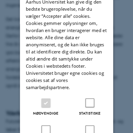
Aarhus Universitet kan give dig den
Ingeniørvidenskab, Aarhus Universitet.
bedste brugeroplevelse, når du
vælger ”Accepter alle” cookies.
Det kræver dog, at gas kan integreres bedre i
Cookies gemmer oplysninger om,
energisystemet, og at det bliver rentabelt at bruge.
hvordan en bruger interagerer med et
Derfor vil forskerne i projektet FutureGas over de næste
website. Alle dine data er
fire år at analysere, hvordan man bedst kan producere
anonymiseret, og de kan ikke bruges
til at identificere dig direkte. Du kan
gas baseret på vedvarende energi, hvordan man
altid ændre dit samtykke under
effektivt kan integrere gas i det samlede
Cookies i webstedets footer.
energisystem, og hvordan man på en økonomisk
Universitetet bruger egne cookies og
fordelagtig måde kan distribuere og bruge gas til at
cookies sat af vores
opnå drivhusgasreduktioner her og nu.
samarbejdspartnere.
Yderligere information
NØDVENDIGE
STATISTISKE
FutureGas har et samlet budget på 33,4 millioner kr. og
løber frem til 2020.