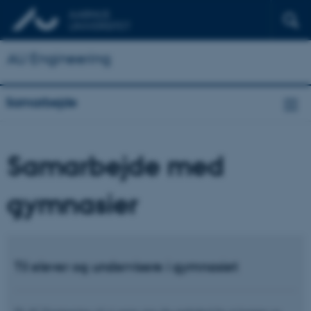
AU Engineering
Samarbejde
Samarbejde med
gymnasier
Til elever og undervisere i gymnasiet