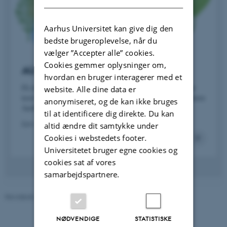
Aarhus Universitet kan give dig den
bedste brugeroplevelse, når du
vælger ”Accepter alle” cookies.
Cookies gemmer oplysninger om,
AU Engineering - Besøgsservice
hvordan en bruger interagerer med et
Få den nyeste teknologi på skemaet, når vi omsætter tør
website. Alle dine data er
teori til virkelighedens løsninger. Kom og besøg os i enten
anonymiseret, og de kan ikke bruges
Aarhus eller Herning.
til at identificere dig direkte. Du kan
Læs mere her
altid ændre dit samtykke under
Cookies i webstedets footer.
Universitetet bruger egne cookies og
cookies sat af vores
samarbejdspartnere.
Revideret 22.04.2026
-
Kontakt AU Engineering
NØDVENDIGE
STATISTISKE