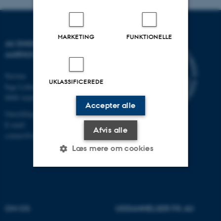
MARKETING
FUNKTIONELLE
AU ENGINEERING
AARHUS UNIVERSITET
Navitas
UKLASSIFICEREDE
Inge Lehmanns Gade 10
8000 Aarhus C
Accepter alle
Omstilling tlf.: 87 15 00 00
E-mail:
Afvis alle
contact@auengineering.au.dk
Læs mere om cookies
Nødvendige
Statistiske
Marketing
Funktionelle
Uklassificerede
OM OS
UDDANNELSER PÅ AU