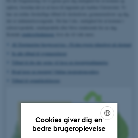
På AU Engineering vil vi gerne give dig mulighed for at komme og
opleve, hvordan det er at læse til ingeniør på Aarhus Universitet. Vi
har en række forskellige tilbud til skoleelever, gymnasieelever og dig,
der er uddannelsessøgende. Du har f.eks. mulighed for at komme i
erhvervspraktik, studiepraktik eller blive studerende for en dag.
Kontakt
studievejledningen
, hvis du vil vide mere.
AU Engineering besøgsservice - Få den nyeste teknologi på skemaet
Se alle tilbud til gymnasielærer
Tilbud til dig der gerne vil læse en ingeniøruddannelse
Hvad laver en ingeniør? Online inspirationsoplæg
Tilbud til grundskolelærere
Cookies giver dig en
ENGLISH
bedre brugeroplevelse
DANISH