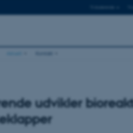
Til studerende
Til
Aktuelt
Kontakt
ende udvikler bioreakt
teklapper