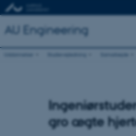
AU Engineering
Uddannelser
Studievejledning
Samarbejde
Ingeniørstuder
gro ægte hjer