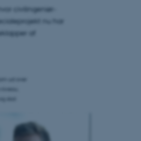
vor civilingeniør-
ecialeprojekt nu har
teklapper af
 som ud over
 niveau.
og skal