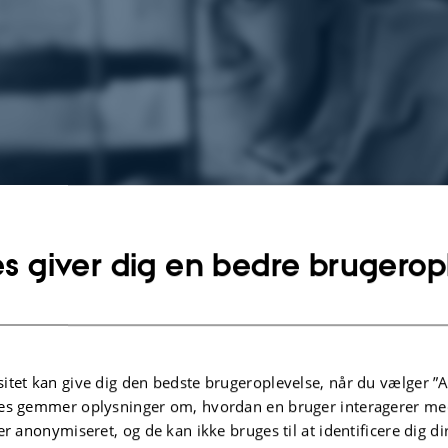
s giver dig en bedre brugerop
m foran sin bioreaktor, der kan genskabe det miljø, der er
 dermed en dag måske være med til at gro hjerteklapper a
ler. Foto: Jesper Bruun.
itet kan give dig den bedste brugeroplevelse, når du vælger ”A
anske forskere bag ny behandling til hjerteklap-patient
es gemmer oplysninger om, hvordan en bruger interagerer med
er anonymiseret, og de kan ikke bruges til at identificere dig d