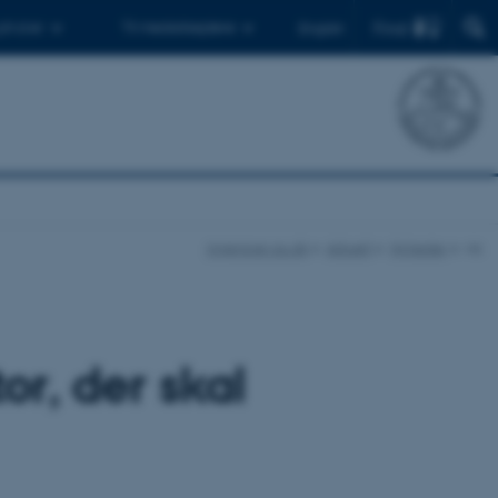
Find
 ph.d.er
Til medarbejdere
English
ingenioer.au.dk
Aktuelt
Nyheder
vis
or, der skal