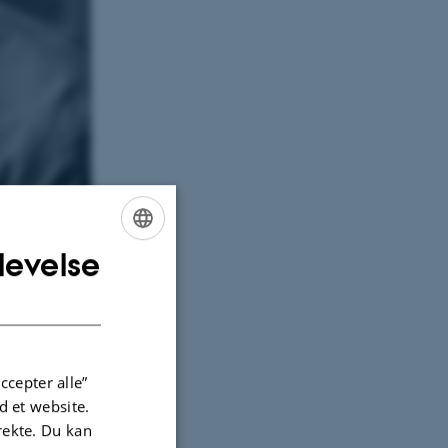
levelse
ENGLISH
 omkring
DANISH
f
ccepter alle”
er
 et website.
irekte. Du kan