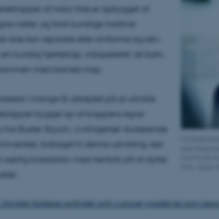
erteklapper af natur ikke er opbygget af
ne celler, og fordi kunstige inaktive
er ikke kan reparere eller omforme sig selv.
en kunstig hjerteklap, indopereret i et barn,
 sammen med barnets krop.
forskere i mange år arbejdet på at udvikle
teklapper bygget op af kroppens egne
nu har Buster Skyum, civilingeniør-studerende
Civilingeniø
niversitet, bidraget til denne udvikling ved
specialeprojek
 særlig bioreaktor, med henblik på at dyrke
mod at gro bi
Foto: Jesper 
ller.
Danske forskere opfinder anti-cancer-molekyle som Le