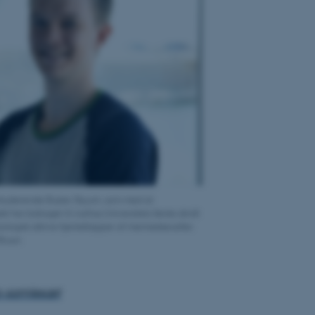
rstuderende Buster Skyum, som med sit
t har bidraget til Aarhus Universitets første skridt
ologisk aktive hjerteklapper af menneskeceller.
Bruun.
go-samlesæt