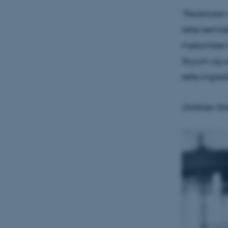
"Reaktoren 
rette kemis
mekaniske st
Skyum og sa
rette ingredi
(Artiklen fo