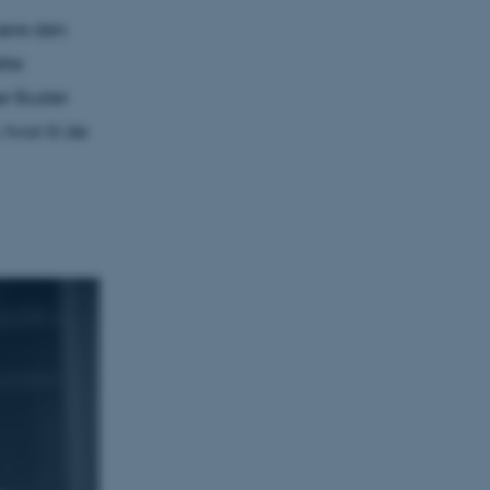
være den
tte
er Buster
vor til de