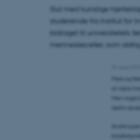
Slut med kunstige hjerteklap
studerende fra Institut for
bidraget til universitetets f
menneskeceller, som aldrig 
20. august 201
Flere og fl
at være liv
Men nogle t
derfor senere
Andre typer
blodfortynd