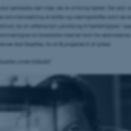
skal genskabe det miljø, der er omkring hjertet. Der skal 
ke sammensætning af stoffer og næringsstoffer samt de re
imuli, for at cellerne kan udvikle sig til hjerteklapper," sig
mmenligner sin bioreaktor med en form for røremaskine, h
enser skal tilsættes, for at få projektet til at lykkes.
rtsætter under billedet)