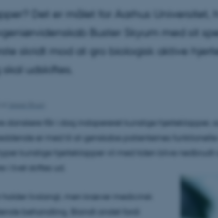
per? Det er målet for Aarhus Universitet, h
 Ingeniørvidenskab Buster Skyum med sit sp
ørste skridt mod at gro biologisk aktive hjer
skal udskiftes.
8
af
Jesper Bruun
ere danskere får i dag indopereret kunstige hjerteklapper,
reddende er med til at genskabe patienternes funktionelle
yper kunstige hjerteklapper vil med tiden blive nedbrudt 
 i livet skiftes ud.
 holder livslangt, men kræver medicinsk
ende behandling. Blandt andet fordi