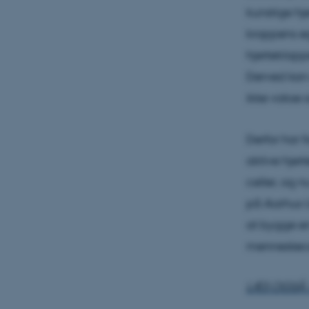
kunstige hj
kroppens eg
hjerteklapp
Derved kan 
ikke vokse
Derfor har 
aktive hjer
celler, og 
på Aarhus U
at bygge en
menneskece
LÆS OGSÅ: 