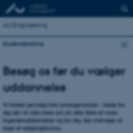
AU Engineering
Studievejledning
Besøg os før du vælger
uddannelse
Vi holder jævnligt info-arrangementer – både for
dig der vil vide mere om en eller flere af vores
ingeniøruddannelser og for dig, der overvejer at
tage et adgangskursus.