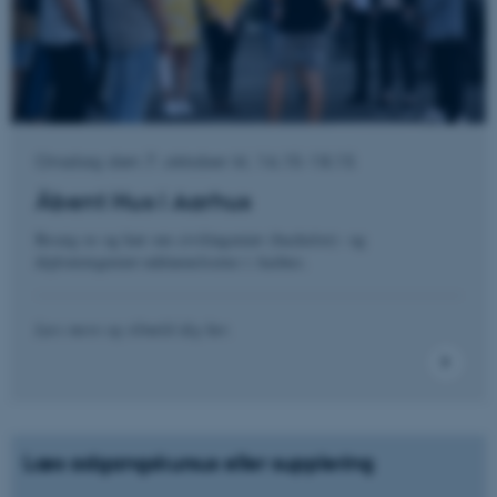
Onsdag den 7. oktober kl. 16.15-18.15
Åbent Hus i Aarhus
Besøg os og hør om civilingeniør (bachelor)- og
diplomingeniør-uddannelserne i Aarhus.
Læs mere og tilmeld dig her.
Læs adgangskursus eller supplering