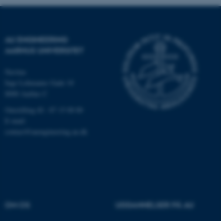
AU ENGINEERING
AARHUS UNIVERSITET
Navitas
Inge Lehmanns Gade 10
8000 Aarhus C
Omstilling tlf.: 87 15 00 00
ASP.NET_SessionId
Microsoft Corporation
E-mail:
.au.dk
contact@auengineering.au.dk
JSESSIONID
Oracle Corporation
.au.dk
OM OS
UDDANNELSER PÅ AU
ARRAffinity