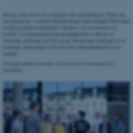
Skal jeg vælge at læse til civilingeniør eller diplomingeniør? Hvilke fag
skal jeg have på 1. semester? Hvordan foregår undervisningen? Hvor meget
tid skal jeg bruge på forberedelse? Hvordan er det med kantinen og
festerne? Til arrangementerne har du mulighed for at stille alle de
spørgsmål, du brænder for at få svar på. Du kan møde studerende fra de
forskellige studieretninger og få individuel studievejledning hos vores
vejledere.
Oversigten opdateres herunder så snart det næste arrangement er i
kalenderen.