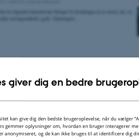
019
-
Institut for Ingeniørvidenskab
itut for Ingeniørvidenskab har bidraget til udviklingen af en sensor, der via
åler næringsindhold i gylle. Teknologien…
s giver dig en bedre brugerop
itet kan give dig den bedste brugeroplevelse, når du vælger ”A
es gemmer oplysninger om, hvordan en bruger interagerer med
er anonymiseret, og de kan ikke bruges til at identificere dig d