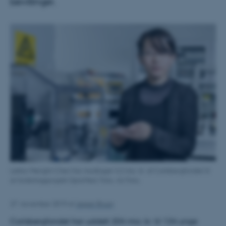
bevillinger.
Lektor Menglin Chen har modtaget 4,2 mio. kr. af Carlsbergfondet til
sit forskningsprojekt OptoMed. Foto: AU Foto.
27. november 2019
af
Jesper Bruun
Carlsbergfondet har uddelt 204 mio. kr. til 134 unge