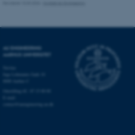
fungerer uden disse cookies.
Revideret 10.03.2026
-
Kontakt AU Engineering
Navn
Udbyder / Domæne
be_typo_user
TYPO3 Association
.au.dk
AU ENGINEERING
AARHUS UNIVERSITET
fe_typo_user
Typo3 Association
Navitas
.au.dk
Inge Lehmanns Gade 10
8000 Aarhus C
Omstilling tlf.: 87 15 00 00
E-mail:
contact@auengineering.au.dk