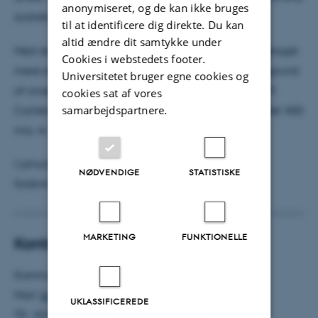
anonymiseret, og de kan ikke bruges
scalable electrocatalysts”.
til at identificere dig direkte. Du kan
altid ændre dit samtykke under
Med de nye bevillinger har Aarhus Universitet modtaget
Cookies i webstedets footer.
mere end 121 mio. kr. fra Carlsbergfondet på baggrund
Universitetet bruger egne cookies og
af ansøgninger indsendt til fondet på opslag i 2019.
cookies sat af vores
samarbejdspartnere.
Carlsbergfondets samlede bevillinger har i år rundet 400
mio. kr. på opslag i 2019.
I januar uddeles midler til ansøgninger om
NØDVENDIGE
STATISTISKE
forskningsinfrastrukturer.
MARKETING
FUNKTIONELLE
Kontakt
Kommunikationspartner Jesper Bruun
Mail:
bruun@eng.au.dk
UKLASSIFICEREDE
Tlf.: 42404140