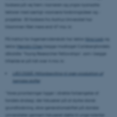
forskere på vej frem i karrieren og yngre nyansatte
lektorer med særligt visionære forskningsideer og -
projekter. 30 forskere fra Aarhus Universitet har
tilsammen fået mere end 47 mio. kr.
På Institut for Ingeniørvidenskab har lektor
Nina Lock
og
lektor
Menglin Chen
begge modtaget Carlsbergfondets
såkaldte ”Young Researcher Fellowships”, som i begge
tilfælde er på lidt over 4 mio. kr.
LÆS OGSÅ: Millionbevilling til grøn produktion af
kemiske stoffer
”Vores prioriteringer ligger i direkte forlængelse af
fondets strategi, der fokuserer på at styrke dansk
grundforskning, sikre generationsskiftet på danske
universiteter gennem fokuseret støtte til unge talenter