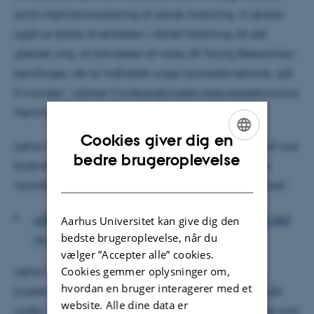
samt internationalisering af dansk forskning. Vi ønsker
også at styrke diversiteten i dansk forskning, så det
glæder mig, at halvdelen af vores 28 Young Researcher-
bevillinger, der er målrettet unge nyansatte lektorer, går
til kvinder,” udtaler Carlsbergfondets bestyrelsesformand,
Flemming Besenbacher, i en pressemeddelelse.
Cookies giver dig en
Lektor Menglin Chen har modtaget en bevilling til sit nye
ENGLISH
bedre brugeroplevelse
forskningsprojekt, der hedder ”OptoMed: Injectable
DANISH
nanofibrous optoelectronics as regenerative medicine”.
LÆS OGSÅ: Computermodeller viser klar fordel ved
Aarhus Universitet kan give dig den
bedste brugeroplevelse, når du
ny vindmølletype
vælger ”Accepter alle” cookies.
Cookies gemmer oplysninger om,
Lektor Nina Lock skal ligeledes i gang med sit nye
hvordan en bruger interagerer med et
projekt, som hun har fået bevilget penge til. Dette går
website. Alle dine data er
under navnet ”Rational development of inexpensive and