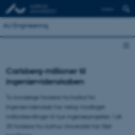
English
AU Engineering
Carlsberg-millioner til
ingeniørvidenskaben
To kvindelige forskere fra Institut for
Ingeniørvidenskab har netop modtaget
millionbevillinger til nye ingeniørprojekter. I alt
30 forskere fra Aarhus Universitet har fået