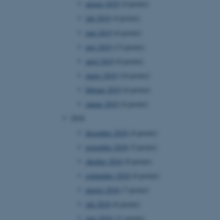
august 2019
(4 poster)
ebsites run on the Windows
is used for load balancing
juli 2019
(4 poster)
 page requests are routed
y browsing session.
juni 2019
(6 poster)
crosoft to securely verify
maj 2019
(13 poster)
april 2019
(8 poster)
crosoft to securely verify
marts 2019
(14 poster)
istinguish between
februar 2019
(6 poster)
 beneficial for the
e valid reports on the use
januar 2019
(4 poster)
2018
istinguish between
 beneficial for the
december 2018
(4 poster)
e valid reports on the use
november 2018
(5 poster)
istinguish between
oktober 2018
(8 poster)
 beneficial for the
e valid reports on the use
september 2018
(6 poster)
august 2018
(7 poster)
ure as a hosting platform
ing, this cookie ensures
juli 2018
(6 poster)
isitor browsing session
he same server in the
juni 2018
(11 poster)