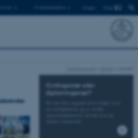
Find
 ph.d.er
Til medarbejdere
English
ingenioer.au.dk
Aktuelt
Nyheder
Civilingeniør eller
diplomingeniør?
uderende:
Du kan blive ingeniør på to måder. Læs
om mulighederne og se, hvilke
ingeniøruddannelser du kan læse på
Aarhus Universitet.