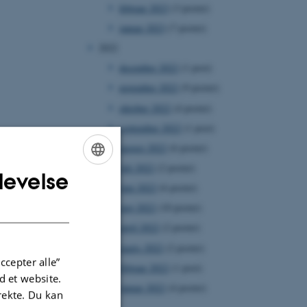
februar 2023
(3 poster)
januar 2023
(7 poster)
2022
december 2022
(1 post)
november 2022
(9 poster)
oktober 2022
(4 poster)
september 2022
(1 post)
august 2022
(6 poster)
juli 2022
(2 poster)
levelse
ENGLISH
juni 2022
(6 poster)
DANISH
maj 2022
(10 poster)
april 2022
(2 poster)
marts 2022
(2 poster)
ccepter alle”
februar 2022
(1 post)
 et website.
januar 2022
(4 poster)
irekte. Du kan