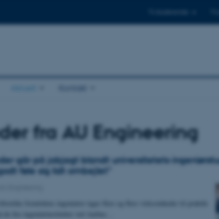
Til studerende
Til
Aktuelt
Kontakt
er fra AU Engineering
er går på jobjagt blandt universitetets ingeniørst
dt føle sig lidt ombejlet”
AU Engineering
ltrække fremtidens ingeniører tager flere og flere virksomheder til praktik-
å de fire ingeniørinstitutter ved Aarhus…