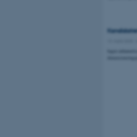
Kandidatre
13. marts 2025
-
Ingen uddannelser
dimensioneringsp