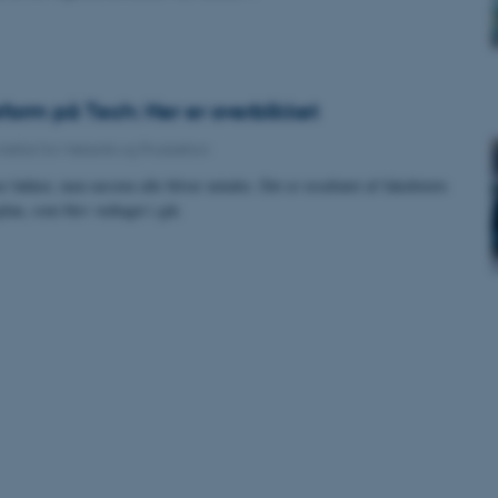
form på Tech: Her er overblikket
Institut for Mekanik og Produktion
 lukker, men næsten alle bliver mindre. Det er resultatet af fakultetets
lan, som blev vedtaget i går.