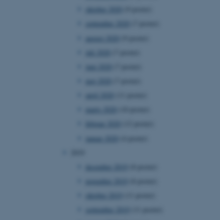
oktober 2020
(9 poster)
september 2020
(7 poster)
august 2020
(9 poster)
 vores CMS-udbyder,
juli 2020
(7 poster)
identificere en backend-
bruger er logget ind i
juni 2020
(7 poster)
maj 2020
(7 poster)
rbundet med Typo3-
emet. Det bruges generelt
april 2020
(11 poster)
ntifikator for at gøre det
præferencer, men i mange
marts 2020
(10 poster)
 ikke nødvendigt, da det
lt af platformen, skønt
februar 2020
(12 poster)
webstedsadministratorer. I
dstillet til at blive
januar 2020
(4 poster)
en browsersession. Det
entifikator i stedet for
2019
december 2019
(8 poster)
ose platform session
emmesider, som er skrevet
november 2019
(8 poster)
gi. Den bruges af serveren
onym brugersession.
oktober 2019
(11 poster)
session cookie, brugt af
september 2019
(11 poster)
Bruges normalt til at
ugersession af serveren.