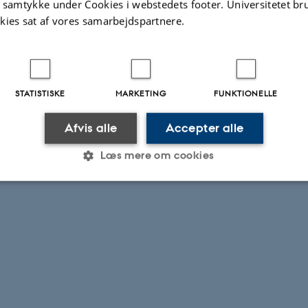
t samtykke under Cookies i webstedets footer. Universitetet br
kies sat af vores samarbejdspartnere.
STATISTISKE
MARKETING
FUNKTIONELLE
Afvis alle
Accepter alle
Læs mere om cookies
Statistiske
Marketing
Funktionelle
es hjælper med at gøre hjemmesiden brugbar ved at aktiv
nktioner som navigation mm. Hjemmesiden kan ikke funge