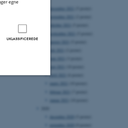
2021
uger egne
december 2021
(5 poster)
november 2021
(2 poster)
oktober 2021
(5 poster)
september 2021
(5 poster)
UKLASSIFICEREDE
august 2021
(5 poster)
juli 2021
(2 poster)
juni 2021
(3 poster)
maj 2021
(10 poster)
april 2021
(6 poster)
marts 2021
(10 poster)
Uklassificerede
februar 2021
(7 poster)
januar 2021
(10 poster)
2020
ere nogle
december 2020
(5 poster)
rer uden disse
november 2020
(9 poster)