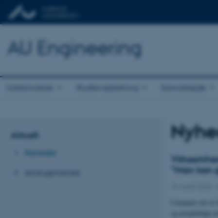
AU Engineering
Uddannelser
Studievejledning
Samarbejde
Nyhed
Aktuelt
Nyheder
Virksomhed
”Man kan go
Arrangementer
16. marts 2025
-
I kampen om at ti
og projektdage p