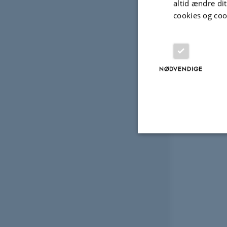
altid ændre di
cookies og coo
NØDVENDIGE
Nødvendige
Nødvendige cooki
grundlæggende fu
cookies.