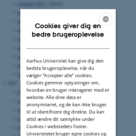
september 2023
(3 poster)
august 2023
(4 poster)
juli 2023
(5 poster)
Cookies giver dig en
juni 2023
(8 poster)
ENGLISH
bedre brugeroplevelse
maj 2023
(5 poster)
DANISH
april 2023
(4 poster)
marts 2023
(10 poster)
Aarhus Universitet kan give dig den
februar 2023
(3 poster)
bedste brugeroplevelse, når du
januar 2023
(7 poster)
vælger ”Accepter alle” cookies.
Cookies gemmer oplysninger om,
2022
hvordan en bruger interagerer med et
december 2022
(1 post)
website. Alle dine data er
november 2022
(9 poster)
anonymiseret, og de kan ikke bruges
oktober 2022
(4 poster)
til at identificere dig direkte. Du kan
september 2022
(1 post)
altid ændre dit samtykke under
Cookies i webstedets footer.
august 2022
(6 poster)
Universitetet bruger egne cookies og