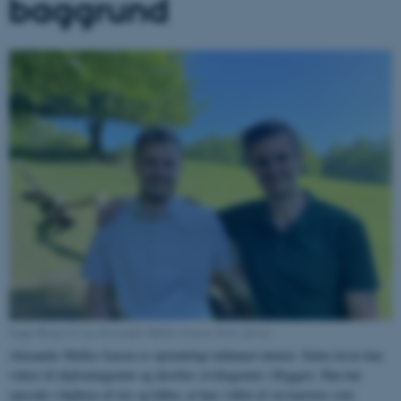
baggrund
Jeppe Bang (tv) og Alexander Møller Jensen. Foto: privat
Alexander Møller Jensen er oprindeligt uddannet tømrer. Siden læste han
videre til diplomingeniør og derefter civilingeniør i Byggeri. Han har
speciale i højhuse af træ og håber, at han i løbet af sin karriere som