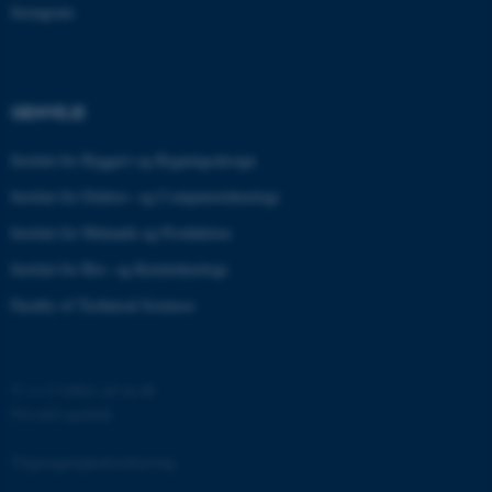
Instagram
.au.dk
fe_typo_user
Typo3 Association
GENVEJE
.au.dk
Institut for Byggeri og Bygningsdesign
Institut for Elektro- og Computerteknologi
Institut for Mekanik og Produktion
Institut for Bio- og Kemiteknologi
Faculty of Technical Sciences
©
—
Cookies på au.dk
Privatlivspolitik
ASP.NET_SessionId
Microsoft Corporation
.au.dk
Tilgængelighedserklæring