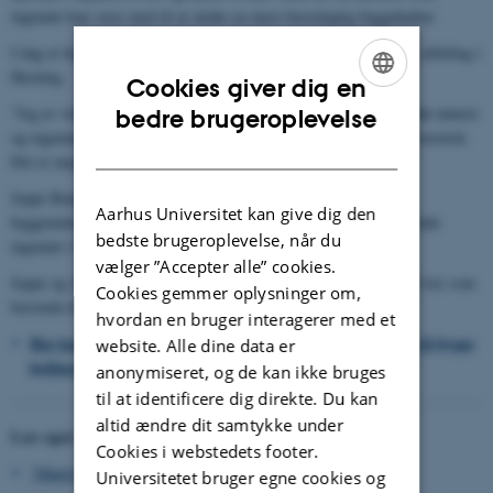
ingeniør kan være med til at skabe en mere bæredygtig byggekultur.
I dag er han ansat som konstruktionsingeniør i AFRY Danmarks afdeling i
Herning.
Cookies giver dig en
ENGLISH
”Jeg er virkelig glad for min kombination af fagligheder. Som både tømrer
bedre brugeroplevelse
og ingeniør har jeg en indsigt i byggeriet, der er både fysisk og teoretisk.
DANISH
Det er meget værdifuldt.”
Jeppe Bang er nyuddannet civilingeniør med speciale i træ som
Aarhus Universitet kan give dig den
byggemateriale fra Aarhus Universitet. Han arbejder som rådgivende
bedste brugeroplevelse, når du
ingeniør i MOE Denmarks afdeling i Aarhus.
vælger ”Accepter alle” cookies.
Jeppe og Alexander har lavet et fælles kandidatprojekt og brug af træ som
Cookies gemmer oplysninger om,
bærende konstruktioner i højhuse af træ.
hvordan en bruger interagerer med et
Her kan du læse en artikel om deres projekt: Studerende vil bygge
website. Alle dine data er
højhuse i træ
anonymiseret, og de kan ikke bruges
til at identificere dig direkte. Du kan
altid ændre dit samtykke under
Læs også
Cookies i webstedets footer.
"Håndværkere bliver gode ingeniører"
Universitetet bruger egne cookies og