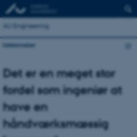
AU Engineering
Uddannelser
Det er en meget stor
fordel som ingeniør at
have en
håndværksmæssig