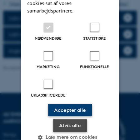
cookies sat af vores
"Jonas var murer og Rune var tømrer, nu er de bygningsingeniører"
samarbejdspartnere.
Læs om adgangskursus i Aarhus og Herning
Læs adgangskursus online i Herning
NØDVENDIGE
STATISTISKE
Ingeniøruddannelser i Aarhus
MARKETING
FUNKTIONELLE
Revideret 23.02.2026
-
Kontakt os
UKLASSIFICEREDE
Accepter alle
AU ENGINEERING
AARHUS UNIVERSITET
Afvis alle
Navitas
Læs mere om cookies