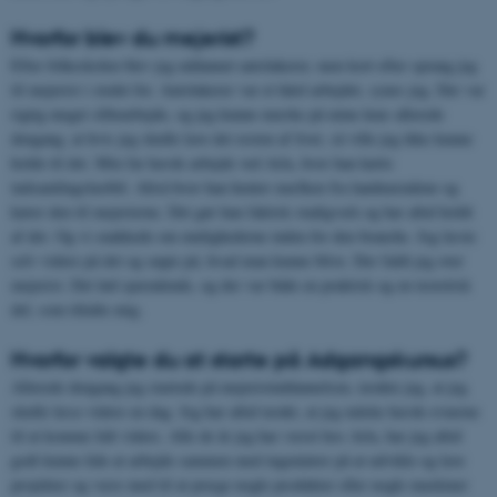
Hvorfor blev du mejerist?
Efter folkeskolen blev jeg uddannet autolakerer, men kort efter sprang jeg
til mejerist i stedet for. Autolakerer var et hård arbejdet, synes jeg. Der var
rigtig meget slibearbejde, og jeg kunne mærke på mine knæ allerede
dengang, at hvis jeg skulle lave det resten af livet, så ville jeg ikke kunne
holde til det. Min far havde arbejde ved Arla, hvor han kørte
indsamlingslastbil. Altså hvor han henter mælken fra landmændene og
kører den til mejerierne. Det gør han faktisk stadigvæk og har altid holdt
af det. Og vi snakkede om mulighederne inden for den branche. Jeg læste
selv videre på det og søgte på, hvad man kunne blive. Der faldt jeg over
mejerist. Det lød spændende, og der var både en praktisk og en teoretisk
del, som tiltalte mig.
Hvorfor valgte du at starte på Adgangskursus?
Allerede dengang jeg startede på mejeristuddannelsen, tænkte jeg, at jeg
skulle læse videre en dag. Jeg har altid tænkt, at jeg måske havde evnerne
til at komme lidt videre. Alle de år jeg har været hos Arla, har jeg altid
godt kunne lide at arbejde sammen med ingeniører på at udvikle og lave
projekter og være med til at præge nogle produkter eller nogle maskiner