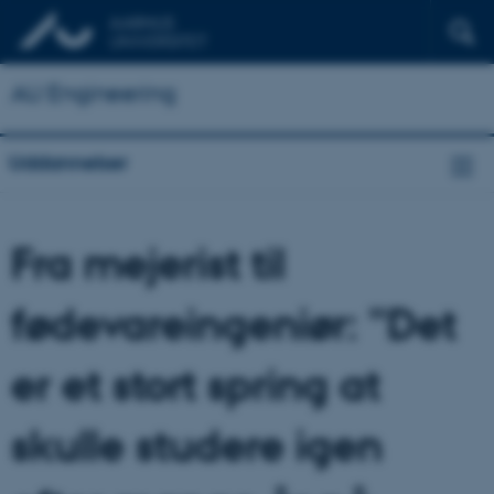
AU Engineering
Uddannelser
Fra mejerist til
fødevareingeniør: ”Det
er et stort spring at
skulle studere igen