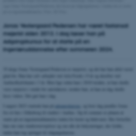
produkter eller nogle maskiner eller noget emballage. Gøre tingene lidt bedre,”
siger Jonas Vestergaard Pedersen, der læser på Adgangskursus i Aarhus for at starte
på en ingeniøruddannelse. Foto: AU Foto.
Jonas Vestergaard Pedersen har været fastansat
mejerist siden 2013. I dag læser han på
Adgangskursus for at starte på en
ingeniøruddannelse efter sommeren 2024.
35-årige Jonas Vestergaard Pedersen er mejerist, og det har han altid været
glad for. Han har selv arbejdet ved Arla Foods i 9 år og derefter ved
AarhusKarlshamn i 3 år. Men lige siden han i 2010 tænkte, at han skulle
være mejerist i stedet for autolakerer, tænkte han, at han en dag skulle
læse videre. Det gør han i dag.
I august 2023 startede han på
adgangskursus
, og hver dag pendler Jonas
fra sit hus i Silkeborg til studiet i Aarhus. Og til sommer er planen at
starte på en ingeniøruddannelse inden for kemi og fødevarer. Her fortæller
han om sine studieovervejelser og om alle de bekymringer, der fyldte,
inden han tog springet til Adgangskursus.