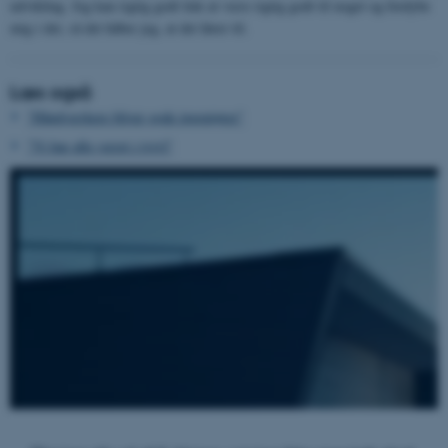
udvikling. Jeg kan rigtig godt lide at være rigtig godt til noget og fordybe
mig i det, så det håber jeg, at det fører til.
Navn
Udbyder / Domæne
be_typo_user
TYPO3 Association
Læs også
.au.dk
"Håndværkere bliver gode ingeniører"
"Vi har alle været i tvivl"
fe_typo_user
Typo3 Association
.au.dk