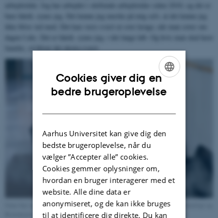
arbejdstider. Jeg har arbejdet i skiftende arbejdstider siden 2010, og det er
bare hårdt, synes jeg. Det kunne jeg mærke på mig selv, at det kunne jeg
ikke blive ved med. Det kan være svært at sove længe, når man sover om
dagen f.eks. Det er hårdt, synes jeg, i det lange løb. Og hvis man skal have
familie, så bliver det ekstra svært.
Cookies giver dig en
ENGLISH
bedre brugeroplevelse
DANISH
Aarhus Universitet kan give dig den
bedste brugeroplevelse, når du
vælger ”Accepter alle” cookies.
Cookies gemmer oplysninger om,
hvordan en bruger interagerer med et
website. Alle dine data er
anonymiseret, og de kan ikke bruges
Jonas har søgt ind på ingeniøruddannelserne i Fødevareteknologi, Kemiteknologi og
Bioteknologi på kvote 2. Han håber at starte til sommer 2024, når han har
til at identificere dig direkte. Du kan