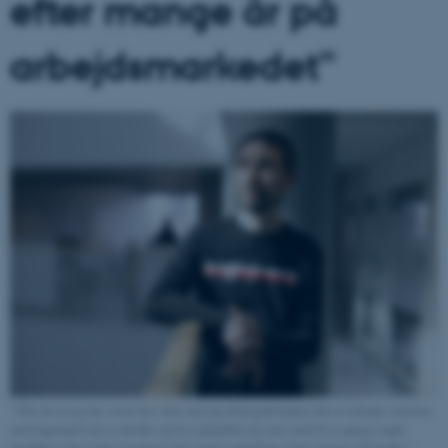
efter mange år på
arbejdsmarkedet”
”Alle de år jeg har været hos Arla, har jeg altid godt kunne lide at arbejde sammen
med ingeniører på at udvikle og lave projekter og være med til at præge nogle