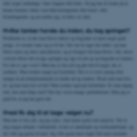
eller noget emballage. Gøre tingene lidt bedre. Så jeg har tit tænkt på at
kunne komme videre som fødevareingeniør eller kemi- eller
biotekingeniør, og nu tænkte jeg, at tiden var inde.
Hvilke tanker havde du inden, du tog springet?
Problemet er, at når man bliver udlært og begynder at tjene nogle gode
penge, så vænner man sig jo til det. Det ene år tager det andet, og man
bliver mere og mere specialiseret, og jo længere tid man bliver i det, desto
sværere bliver det at tage springet og sige sit job op og begynde at studere.
For det er sgu svært! Man har et fast job og går ind til noget, der er
usikkert. Man tænker meget på fremtiden. Det er et stort spring efter
mange år på arbejdsmarkedet at skulle ud og studere. Hvad skal man leve
af, og kan man leve af det? Man tænker også på skoletiden. Er man dygtig
nok, kan man følge med? Der har været mange spekulationer. Man jeg er
glad for, at jeg har gjort det.
Hvad fik dig til at tage valget nu?
Man har et fast job, og jeg synes, man tjener godt som mejerist. Det er
dog meget arbejde i skiftehold, så der er natarbejde og weekendarbejde, og
det ville jeg gerne af med. Jeg ville gerne have nogle lidt mere normale