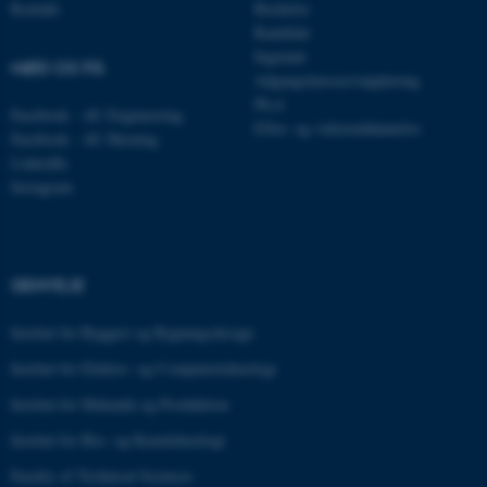
Kontakt
Bachelor
Kandidat
Ingeniør
MØD OS PÅ
Adgangskursus/supplering
Ph.d.
Facebook - AU Engineering
Efter- og videreuddannelse
ARRAffinitySameSite
Microsoft Corporation
Facebook - AU Herning
.docs.workzone.kmd.net
LinkedIn
Instagram
XSRF-TOKEN
event.au.dk
GENVEJE
li_gc
LinkedIn Corporation
Institut for Byggeri og Bygningsdesign
.linkedin.com
Institut for Elektro- og Computerteknologi
x-ms-gateway-slice
Microsoft Corporation
Institut for Mekanik og Produktion
login.microsoftonline.com
Institut for Bio- og Kemiteknologi
CFTOKEN
Adobe Inc.
eddiprod.au.dk
Faculty of Technical Sciences