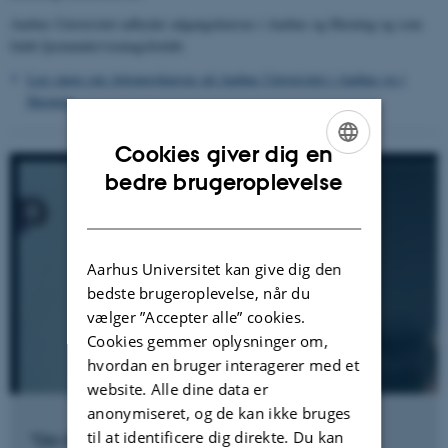
Aarhus Universitet udbyder adgangskursus i Aarhus og Herning og som
fuldt fjernundervisningsforløb.
Læs mere om Adgangskursus på Aarhus Universitet i Aarhus og i
Herning
Cookies giver dig en
ENGLISH
bedre brugeroplevelse
DANISH
Aarhus Universitet kan give dig den
bedste brugeroplevelse, når du
vælger ”Accepter alle” cookies.
Cookies gemmer oplysninger om,
hvordan en bruger interagerer med et
website. Alle dine data er
anonymiseret, og de kan ikke bruges
til at identificere dig direkte. Du kan
"Din faglighed vil altid være en del af dig"