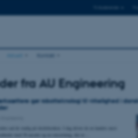
Til studerende
Til
Aktuelt
Kontakt
er fra AU Engineering
rksættere gør robotteknologi til virkelighed i dans
der
 Engineering
siden sad de stadig på skolebænken. I dag driver de en landets mest
somheder med 30 ansatte og en omsætning, der er…