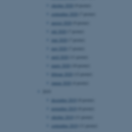
oktober 2020
(9 poster)
september 2020
(7 poster)
august 2020
(9 poster)
 vores CMS-udbyder,
juli 2020
(7 poster)
identificere en backend-
bruger er logget ind i
juni 2020
(7 poster)
maj 2020
(7 poster)
rbundet med Typo3-
emet. Det bruges generelt
april 2020
(11 poster)
ntifikator for at gøre det
præferencer, men i mange
marts 2020
(10 poster)
 ikke nødvendigt, da det
lt af platformen, skønt
februar 2020
(12 poster)
webstedsadministratorer. I
dstillet til at blive
januar 2020
(4 poster)
en browsersession. Det
entifikator i stedet for
2019
december 2019
(8 poster)
ose platform session
emmesider, som er skrevet
november 2019
(8 poster)
gi. Den bruges af serveren
onym brugersession.
oktober 2019
(11 poster)
session cookie, brugt af
september 2019
(11 poster)
Bruges normalt til at
ugersession af serveren.