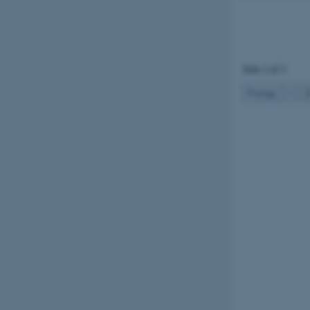
Side 2 af 2
Forrige
1