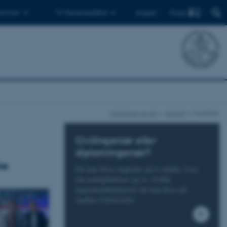
Find
 ph.d.er
Til medarbejdere
English
ingenioer.au.dk
Aktuelt
Nyheder
Civilingeniør eller
diplomingeniør?
ke
Du kan blive ingeniør på to måder. Læs
om mulighederne og se, hvilke
ingeniøruddannelser du kan læse på
Aarhus Universitet.