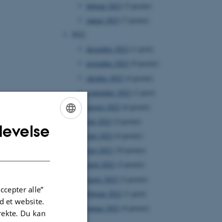
februar 2023
(3 poster)
januar 2023
(7 poster)
2022
december 2022
(1 post)
november 2022
(9 poster)
oktober 2022
(4 poster)
september 2022
(1 post)
august 2022
(6 poster)
juli 2022
(2 poster)
levelse
ENGLISH
juni 2022
(6 poster)
DANISH
maj 2022
(10 poster)
april 2022
(2 poster)
marts 2022
(2 poster)
ccepter alle”
februar 2022
(1 post)
 et website.
januar 2022
(4 poster)
irekte. Du kan