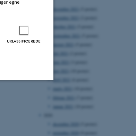
2021
uger egne
december 2021
(5 poster)
november 2021
(2 poster)
oktober 2021
(5 poster)
september 2021
(5 poster)
UKLASSIFICEREDE
august 2021
(5 poster)
juli 2021
(2 poster)
juni 2021
(3 poster)
maj 2021
(10 poster)
april 2021
(6 poster)
marts 2021
(10 poster)
Uklassificerede
februar 2021
(7 poster)
januar 2021
(10 poster)
2020
ere nogle
december 2020
(5 poster)
rer uden disse
november 2020
(9 poster)