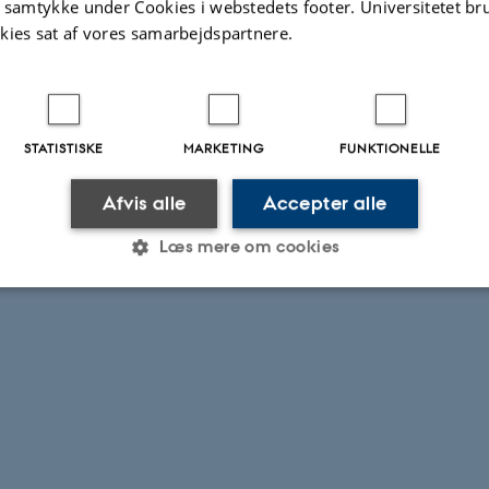
t samtykke under Cookies i webstedets footer. Universitetet br
kies sat af vores samarbejdspartnere.
STATISTISKE
MARKETING
FUNKTIONELLE
Afvis alle
Accepter alle
Læs mere om cookies
Statistiske
Marketing
Funktionelle
es hjælper med at gøre hjemmesiden brugbar ved at aktiv
nktioner som navigation mm. Hjemmesiden kan ikke funge