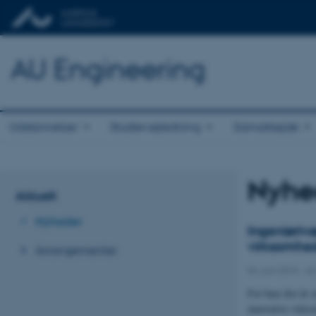
AU Engineering
Uddannelser
Studievejledning
Samarbejde
Nyhed
Aktuelt
Nyheder
Ingeniørivæ
virksomhe
Arrangementer
06. juni 2018
-
AU
For bare fire år 
innovative virk