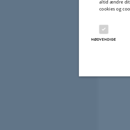
altid ændre di
cookies og coo
NØDVENDIGE
Nødvendige
Nødvendige cooki
grundlæggende fu
cookies.