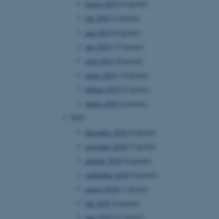
august 2019
(4 poster)
ebsites run on the Windows
is used for load balancing
juli 2019
(4 poster)
 page requests are routed
y browsing session.
juni 2019
(6 poster)
crosoft to securely verify
maj 2019
(13 poster)
april 2019
(8 poster)
crosoft to securely verify
marts 2019
(14 poster)
istinguish between
februar 2019
(6 poster)
 beneficial for the
e valid reports on the use
januar 2019
(4 poster)
2018
istinguish between
 beneficial for the
december 2018
(4 poster)
e valid reports on the use
november 2018
(5 poster)
istinguish between
oktober 2018
(8 poster)
 beneficial for the
e valid reports on the use
september 2018
(6 poster)
august 2018
(7 poster)
ure as a hosting platform
ing, this cookie ensures
juli 2018
(6 poster)
isitor browsing session
he same server in the
juni 2018
(11 poster)