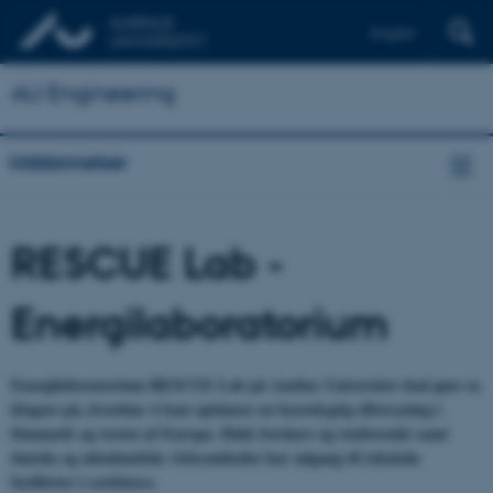
English
AU Engineering
Uddannelser
RESCUE Lab -
Energilaboratorium
Energilaboratorium RESCUE Lab på Aarhus Universitet skal gøre os
klogere på, hvordan vi kan optimere en bæredygtig elforsyning i
Danmark og resten af Europa. Både forskere og studerende samt
danske og udenlandske virksomheder har adgang til tekniske
faciliteter i særklasse.