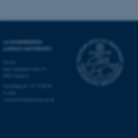
AU ENGINEERING
AARHUS UNIVERSITET
Navitas
Inge Lehmanns Gade 10
8000 Aarhus C
ASP.NET_SessionId
Microsoft Corporation
Omstilling tlf.: 87 15 00 00
.au.dk
E-mail:
contact@auengineering.au.dk
JSESSIONID
Oracle Corporation
.au.dk