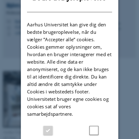
Björn
Andresen
DANISH
Professor
bjra@ece.au.dk
M
Aarhus Universitet kan give dig den
5120, 217
H
bedste brugeroplevelse, når du
+4593508115
P
vælger ”Accepter alle” cookies.
Cookies gemmer oplysninger om,
hvordan en bruger interagerer med et
website. Alle dine data er
anonymiseret, og de kan ikke bruges
til at identificere dig direkte. Du kan
altid ændre dit samtykke under
Cookies i webstedets footer.
Universitetet bruger egne cookies og
cookies sat af vores
samarbejdspartnere.
Aarhus Universitets nye energilaboratorium på Katrinebjerg.
AU Foto.