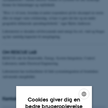
former for belastninger og vejrforhold.
”Hvis vi vil teste, hvordan el-nettet responderer på for eksempel en storm
eller en meget varm solskinsdag, så kan vi gøre det her og nu under
geografisk definerede spændingsforhold,” siger Björn Andresen.
Laboratoriet er desuden selvforsynende med energi fra sol, vind og biogas
og har samtidig kapacitet til energilagring.
OM RESCUE LAB
RESCUE står for Renewable, Energy, System Integration, Control
Laboratory under Electrical Engineering.
Laboratoriet har testfaciliteter til fuld systemintegration af fremtidens
vedvarende energikilder.
Kontakt
Cookies giver dig en
ENGLISH
bedre brugeroplevelse