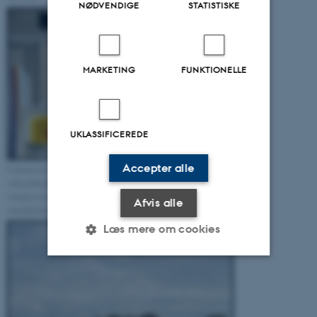
NØDVENDIGE
STATISTISKE
MARKETING
FUNKTIONELLE
UKLASSIFICEREDE
Accepter alle
Laboratoriet benyttes af både forskere, studerende og
virksomheder. Målet er at få eksperimentel erfaring med et
energisystem baseret på fuld integration af vedvarende
Afvis alle
energikilder som sol, vind og biogas. AU Foto.
Læs mere om cookies
Nødvendige
Statistiske
Marketing
Funktionelle
Uklassificerede