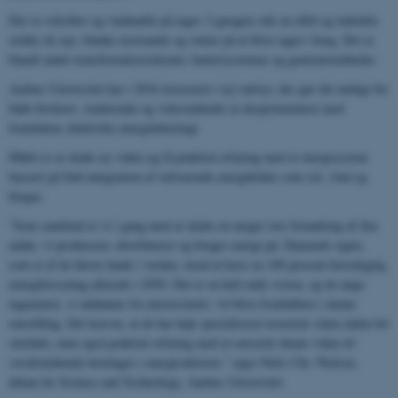
Der er solceller og vindmølle på taget. I garagen står en elbil og indenfor
stråler de nye, blanke teststande og venter på at blive taget i brug. Det er
blandt andet transformatorstationer, batterisystemer og generatorenheder.
Aarhus Universitet har i 2016 investeret i nyt udstyr, der gør det muligt for
både forskere, studerende og virksomheder at eksperimentere med
fremtidens elektriske energiteknologi.
Målet er at skabe ny viden og få praktisk erfaring med et energisystem
baseret på fuld integration af vedvarende energikilder som sol, vind og
biogas.
”Som samfund er vi i gang med at skabe en meget stor forandring af den
måde, vi producerer, distribuerer og bruger energi på. Danmark sigter,
som et af de første lande i verden, imod at have en 100 procent bæredygtig
energiforsyning allerede i 2050. Det er en helt unik vision, og de unge
ingeniører, vi uddanner fra universitetet, vil blive frontløbere i denne
omstilling. Det kræver, at de har højt specialiseret teoretisk viden inden for
området, men også praktisk erfaring med at omsætte denne viden til
værdiskabende løsninger i energisektoren,” siger Niels Chr. Nielsen,
dekan for Science and Technology, Aarhus Universitet