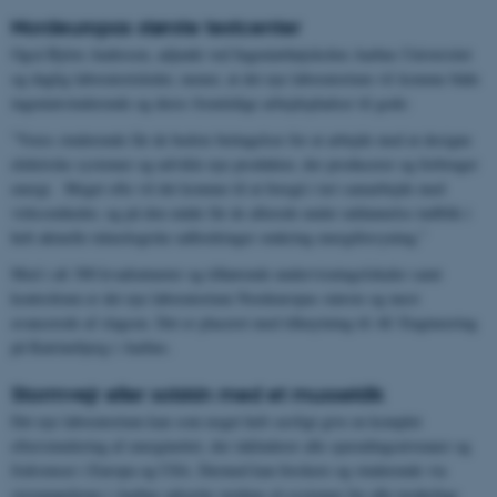
Nordeuropas største testcenter
Også Björn Andresen, adjunkt ved Ingeniørhøjskolen Aarhus Universitet
og daglig laboratorieleder, mener, at det nye laboratorium vil komme både
ingeniørstuderende og deres fremtidige arbejdspladser til gode:
”Vores studerende får de bedste betingelser for at arbejde med at designe
elektriske systemer og udvikle nye produkter, der producerer og forbruger
energi. Meget ofte vil det komme til at foregå i tæt samarbejde med
virksomheder, og på den måde får de allerede under uddannelse indblik i
helt aktuelle teknologiske udfordringer omkring energiforsyning.”
Med i alt 300 kvadratmeter og tilhørende undervisningslokaler samt
kontrolrum er det nye laboratorium Nordeuropas største og mest
avancerede af slagsen. Det er placeret med tilknytning til AU Engineering
på Katrinebjerg i Aarhus.
Stormvejr eller solskin med et musseklik
Det nye laboratorium kan som noget helt særligt give en komplet
eftersimulering af energinettet, der inkluderer alle spændingsniveauer og
frekvenser i Europa og USA. Dermed kan forskere og studerende via
styrepanelerne i Aarhus udsætte verdens el-systemer for alle tænkelige