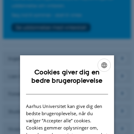
Ingeniørpraktik
Cookies giver dig en
Læs til ingeniør online
ENGLISH
bedre brugeroplevelse
DANISH
Forretningsspecialisering
Aarhus Universitet kan give dig den
Studiets opbygning
bedste brugeroplevelse, når du
vælger ”Accepter alle” cookies.
Cookies gemmer oplysninger om,
Hvad tjener en ingeniør?