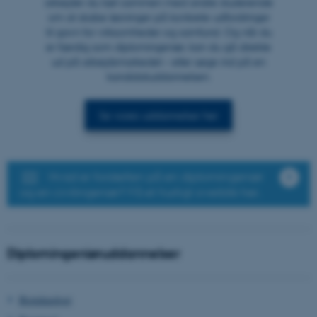
arbejder du tæt sammen med andre studerende
om at skabe løsninger på konkrete udfordringer
til gavn for virksomheder og samfund. Og når du
er færdig som diplomingeniør, kan du gå direkte
ud på arbejdsmarkedet – eller søge ind på en
kandidatuddannelsen.
Se vores uddannelser her
Hvad er forskellen på en diplomingeniør
og en civilingeniør? Få et hurtigt overblik her.
Diplomingeniøruddannelser
Bioteknologi