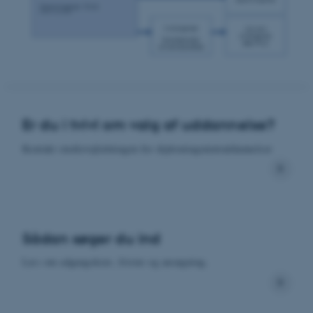
Er du i tvivl om valg af uddannelse?
Kontakt studievejledningen for diplomingeniøruddannelser
Sådan søger du ind
Læs om adgangskrav, frister og ansøgning.