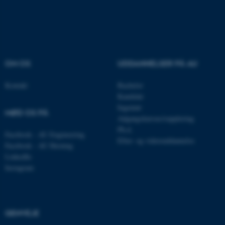
login.microsoftonline.com
CFTOKEN
Adobe Inc.
eddiprod.au.dk
OM OS
UDDANNELSER PÅ AU
Kontakt
Bachelor
Kandidat
brwConsent
.airtable.com
Ingeniør
MØD OS PÅ
Adgangskursus/supplering
Ph.d.
Facebook - AU Engineering
Efter- og videreuddannelse
Facebook - AU Herning
LinkedIn
Instagram
CFTOKEN
Adobe Inc.
mit.au.dk
GENVEJE