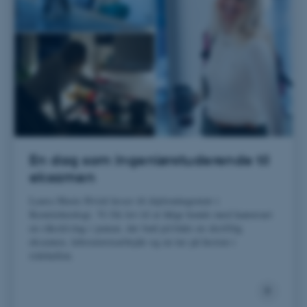
fpc
Microsoft Corporation
login.microsoftonline.com
__cf_bm
Cloudflare Inc.
.pure.au.dk
__cf_bm
Cloudflare Inc.
.linkedin.com
En dag som ingeniør­studerende til
eksamen
__cf_bm
Cloudflare Inc.
Laura Marie Hviid læser til diplomingeniør i
.twitter.com
Kemiteknologi. Vi fik lov til at følge hende med kameraet
en råkold dag i januar, der bød på både en skriftlig
eksamen, laboratoriearbejde og en tur på hesten i
ridehallen.
ARRAffinitySameSite
Microsoft Corporation
.ofn.au.dk