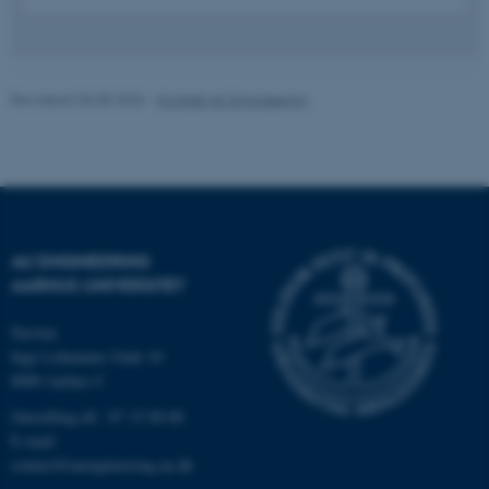
cf_clearance
Cloudflare, Inc.
.podbean.com
Revideret 05.08.2026
-
Kontakt AU Engineering
ARRAffinitySameSite
Microsoft Corporation
.docs.workzone.kmd.net
AU ENGINEERING
AARHUS UNIVERSITET
Navitas
XSRF-TOKEN
event.au.dk
Inge Lehmanns Gade 10
8000 Aarhus C
Omstilling tlf.: 87 15 00 00
li_gc
LinkedIn Corporation
.linkedin.com
E-mail:
contact@auengineering.au.dk
x-ms-gateway-slice
Microsoft Corporation