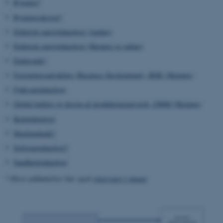
Bygning*
Bygningsdesign*
Elektrisk energiteknologi (Aarhus)
Elektrisk energiteknologi (Herning og online)
Elektronik*
Forretningsudvikling (Business Development), BDE (Herning)
Fødevareteknologi
Global ledelse og design af produktionsnetværk, GMM (Herning)
Kemiteknologi
Maskinteknik*
Softwareteknologi*
Sundhedsteknologi
* Disse uddannelser har også
vinterstart i januar