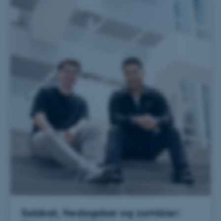
Hjemmesiden kan ikke
fungerer uden disse cookies.
Navn
Udbyder / Domæne
be_typo_user
TYPO3 Association
.au.dk
fe_typo_user
Typo3 Association
.au.dk
Sabbat, fredagsbar og zombier: