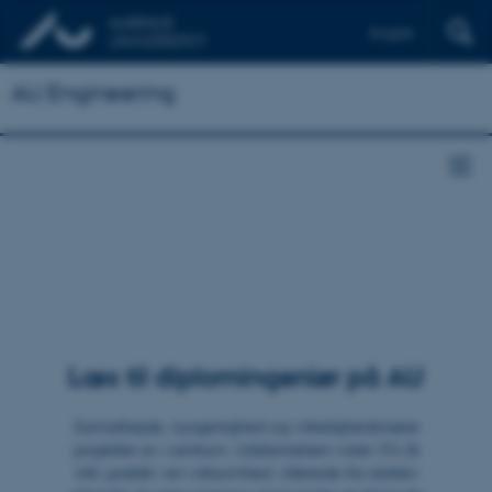
English
AU Engineering
Læs til diplomingeniør på AU
Samarbejde, nysgerrighed og virkelighedsnære
projekter er i centrum. Uddannelsen varer 3½ år
inkl. praktik i en virksomhed. Allerede fra starten