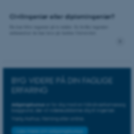
Civilingeniør eller diplomingeniør?
Du kan blive ingeniør på to måder. Se hvilke ingeniør­
uddannelser du kan læse på Aarhus Universitet.