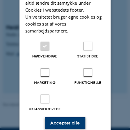
altid ændre dit samtykke under
Cookies i webstedets footer.
Universitetet bruger egne cookies og
cookies sat af vores
Heidi Høy Sørensen
samarbejdspartnere.
Studie- og trivselsvejleder
Telefon: 93508442
Mail:
ak-studievejledning.nat-tech@au.dk
NØDVENDIGE
STATISTISKE
MARKETING
FUNKTIONELLE
Revideret 26.01.2026
UKLASSIFICEREDE
Accepter alle