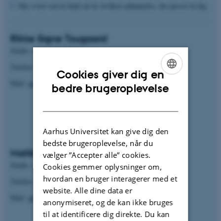
Har svært ved at finde ud af, hvilken uddannelse, der passer til dig
Rikke Signe Tougaard
Studie- og trivselsvejleder
Telefon: 93522842
Cookies giver dig en
Mail:
ak-studievejledning.nat-tech@au.dk
ENGLISH
bedre brugeroplevelse
DANISH
Aarhus Universitet kan give dig den
bedste brugeroplevelse, når du
Matilde Kjeldal Fyhn
vælger ”Accepter alle” cookies.
Studie- og trivselsvejleder
Cookies gemmer oplysninger om,
hvordan en bruger interagerer med et
Telefon: 93522860
website. Alle dine data er
Mail:
ak-studievejledning.nat-tech@au.dk
anonymiseret, og de kan ikke bruges
til at identificere dig direkte. Du kan