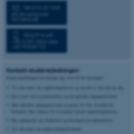
Send os en mail
på ak-optag.nat-
tech@au.dk
Ring til os på
+45 4189 3066 eller
+45 93508153
Kontakt studievejledningen
Studievejledningen kan hjælpe dig, hvis du for eksempel:
Vil vide mere om suppleringskursus og om det er relevant for dig
Har svært ved at gennemskue om du opfylder adgangskravene
Ikke opfylder adgangskravene og gerne vil vide, hvordan du
forbedrer dine chancer for at komme ind på suppleringskursus
Har spørgsmål om studielivet og hverdagen på uddannelsen
Vil vide mere om undervisningsformerne