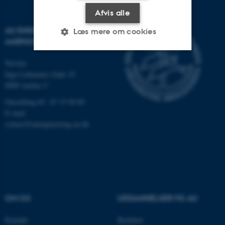
Afvis alle
AU ENGINEERING
Læs mere om cookies
AARHUS UNIVERSITET
Navitas
Nødvendige
Statistiske
Marketing
Inge Lehmanns Gade 10
8000 Aarhus C
Funktionelle
Uklassificerede
Omstilling tlf.: 87 15 00 00
E-mail:
contact@auengineering.au.dk
Nødvendige cookies hjælper
med at gøre hjemmesiden
brugbar ved at aktivere nogle
grundlæggende funktioner
som navigation mm.
Hjemmesiden kan ikke
OM OS
UDDANNELSER PÅ AU
fungerer uden disse cookies.
Kontakt
Bachelor