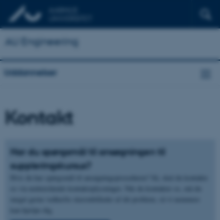
AU Engineering
Uddannelser
Kontakt
Har du spørgsmål til ansøgningen til
suppleringskursus?
Hvis du har spørgsmål til ansøgningsproceduren? Så, skal du kontakte
os via nedenstående kontaktoplysninger. Når du kontakter os, må du
meget gerne vedhæfte skærmbilleder af dit problem, så vi nemmere
kan hjælpe dig.