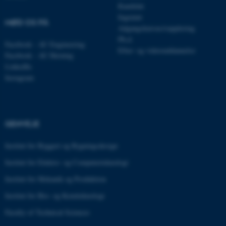
Kandidat
Ingeniør
Navn
Udbyder / Domæne
MØD OS PÅ
Adgangskursus/supplering
be_typo_user
TYPO3 Association
Ph.d.
.au.dk
Facebook - AU Engineering
Efter- og videreuddannelse
Facebook - AU Herning
LinkedIn
Instagram
fe_typo_user
Typo3 Association
.au.dk
GENVEJE
Institut for Byggeri og Bygningsdesign
Institut for Elektro- og Computerteknologi
Institut for Mekanik og Produktion
Institut for Bio- og Kemiteknologi
Faculty of Technical Sciences