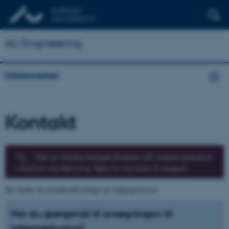
AU Engineering
Uddannelser
Kontakt
Der er stadig ledige pladser på adgangskursus
i Aarhus og Herning. Søg nu og start til august.
Her finder du kontaktoplysninger på Adgangskursus.
Har du spørgsmål til ansøgningen til
adgangskursus?