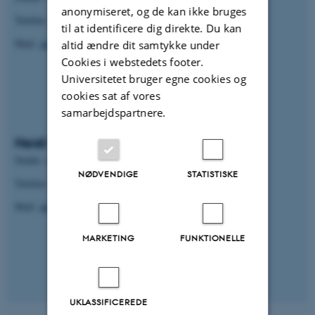
anonymiseret, og de kan ikke bruges
Telefon: 93522860
til at identificere dig direkte. Du kan
Mail:
ak-studievejledning.nat-tech@au.dk
altid ændre dit samtykke under
Cookies i webstedets footer.
Universitetet bruger egne cookies og
cookies sat af vores
samarbejdspartnere.
Heidi Høy Sørensen
Studie- og trivselsvejleder
NØDVENDIGE
STATISTISKE
Telefon: 93508442
Mail:
ak-studievejledning.nat-tech@au.dk
MARKETING
FUNKTIONELLE
UKLASSIFICEREDE