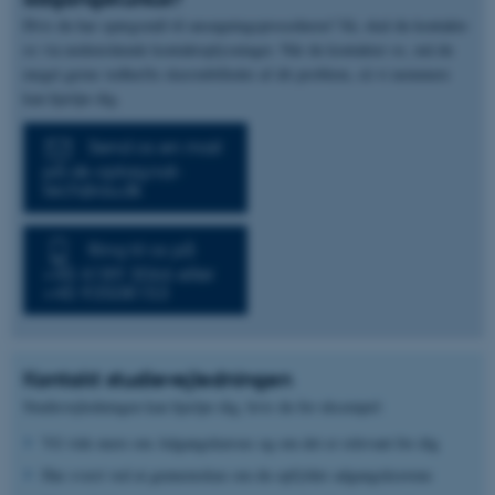
Hvis du har spørgsmål til ansøgningsproceduren? Så, skal du kontakte
os via nedenstående kontaktoplysninger. Når du kontakter os, må du
meget gerne vedhæfte skærmbilleder af dit problem, så vi nemmere
kan hjælpe dig.
Send os en mail
på ak-optag.nat-
tech@au.dk
Ring til os på
+45 4189 3066 eller
+45 93508153
Kontakt studievejledningen
Studievejledningen kan hjælpe dig, hvis du for eksempel:
Vil vide mere om Adgangskursus og om det er relevant for dig
Har svært ved at gennemskue om du opfylder adgangskravene