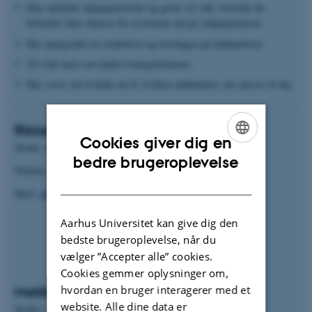
Ikke opfylder adgangskravene og gerne vil vide, hvordan du
forbedrer dine chancer for at komme ind på Adgangskursus
Har spørgsmål om studielivet og hverdagen på uddannelsen
Vil vide mere om undervisningsformerne
Har svært ved at finde ud af, hvilken uddannelse, der passer til dig
Rikke Signe Tougaard
Cookies giver dig en
Studie- og trivselsvejleder
ENGLISH
bedre brugeroplevelse
Telefon: 93522842
DANISH
Mail:
ak-studievejledning.nat-tech@au.dk
Aarhus Universitet kan give dig den
bedste brugeroplevelse, når du
vælger ”Accepter alle” cookies.
Cookies gemmer oplysninger om,
hvordan en bruger interagerer med et
Matilde Kjeldal Fyhn
website. Alle dine data er
Studie- og trivselsvejleder