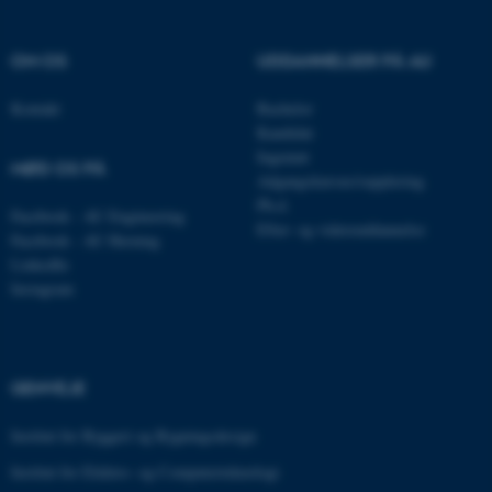
fungerer uden disse cookies.
OM OS
UDDANNELSER PÅ AU
Navn
Udbyder / Domæne
Kontakt
Bachelor
Kandidat
be_typo_user
TYPO3 Association
.au.dk
Ingeniør
MØD OS PÅ
Adgangskursus/supplering
Ph.d.
Facebook - AU Engineering
Efter- og videreuddannelse
Facebook - AU Herning
fe_typo_user
Typo3 Association
.au.dk
LinkedIn
Instagram
GENVEJE
Institut for Byggeri og Bygningsdesign
Institut for Elektro- og Computerteknologi