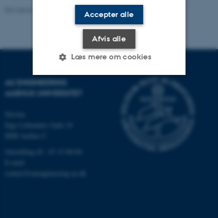
Revideret 28.07.2026
-
Kontakt os
Accepter alle
Afvis alle
Læs mere om cookies
AU ENGINEERING
AARHUS UNIVERSITET
Nødvendige
Statistiske
Marketing
Funktionelle
Uklassificerede
Navitas
Inge Lehmanns Gade 10
8000 Aarhus C
Omstilling tlf.: 87 15 00 00
Nødvendige cookies hjælper
E-mail:
med at gøre hjemmesiden
contact@auengineering.au.dk
brugbar ved at aktivere nogle
grundlæggende funktioner
som navigation mm.
Hjemmesiden kan ikke