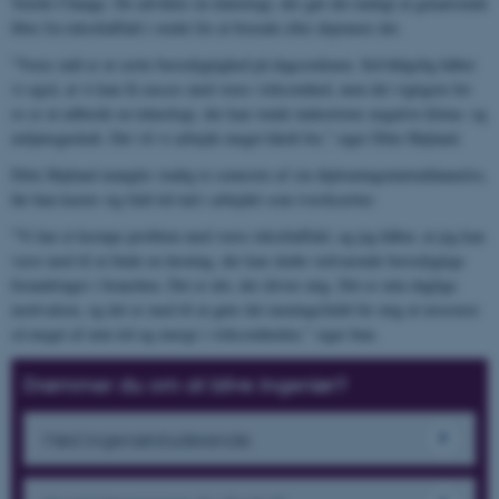
Textile Change. De udvikler en teknologi, der gør det muligt at genanvende
fibre fra tekstilaffald i stedet for at brænde eller deponere det.
"Vores mål er at sætte bæredygtighed på dagsordenen. Selvfølgelig håber
vi også, at vi kan få succes med vores virksomhed, men det vigtigste for
os er at udbrede en teknologi, der kan vende industriens negative klima- og
miljøregnskab. Det vil vi arbejde meget hårdt for," siger Ditte Højland.
Ditte Højland mangler stadig to semestre af sin diplomingeniøruddannelse,
før hun kaster sig fuld tid ind i arbejdet som iværksætter.
"Vi har et kæmpe problem med vores tekstilaffald, og jeg håber, at jeg kan
være med til at finde en løsning, der kan skabe vedvarende bæredygtige
forandringer i branchen. Det er det, der driver mig. Det er min daglige
motivation, og det er med til at gøre det meningsfuldt for mig at investere
så meget af min tid og energi i virksomheden," siger hun.
Drømmer du om at blive ingeniør?
Mød ingeniørstuderende