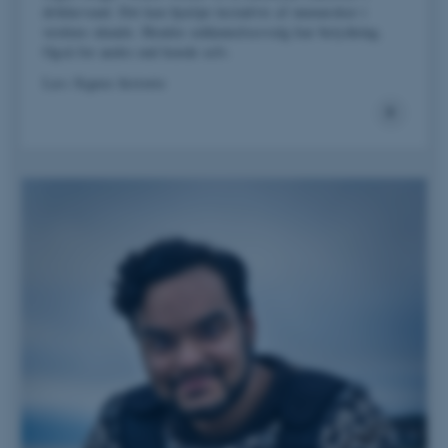
drikkevand. Det kan hjælpe tusindvis af mennesker i
verdens ulande. Hendes uddannelsesvalg har betydning.
Også for andre end hende selv.
Læs Signes historie
ASP.NET_SessionId
Microsoft Corporation
.au.dk
JSESSIONID
Oracle Corporation
.au.dk
AWSALBTGCORS
Amazon Web Services, Inc.
airtable.com