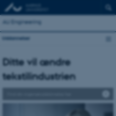
AU Engineering
Uddannelser
Ditte vil ændre
tekstilindustrien
Find din ingeniør­uddannelse her