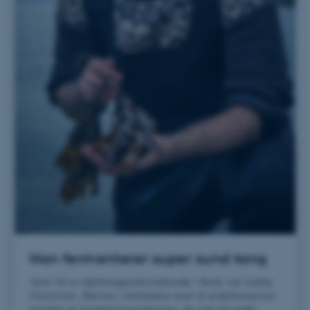
CFTOKEN
Adobe Inc.
eddiprod.au.dk
OptanonConsent
OneTrust LLC
.pure.au.dk
Han fermenterer super sund tang
Amil Ali er diplomingeniørstuderende i Kemi ved Aarhus
Universitet. Han har i forbindelse med sit praktiksemester
udviklet en fermenteringsteknologi, der kan forvandle