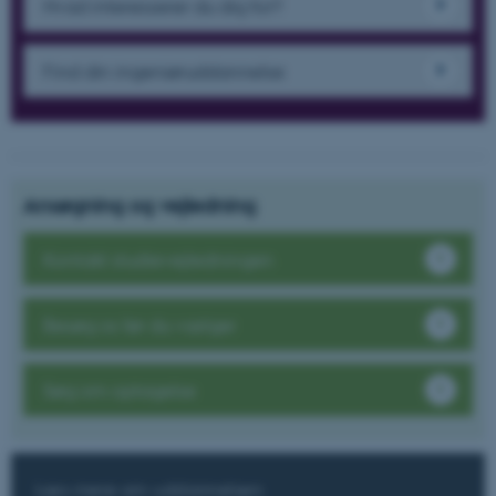
Hvad interesserer du dig for?
Find din ingeniøruddannelse
Ansøgning og vejledning
Kontakt studievejledningen
Besøg os før du vælger
Søg om optagelse
Læs mere om uddannelsen