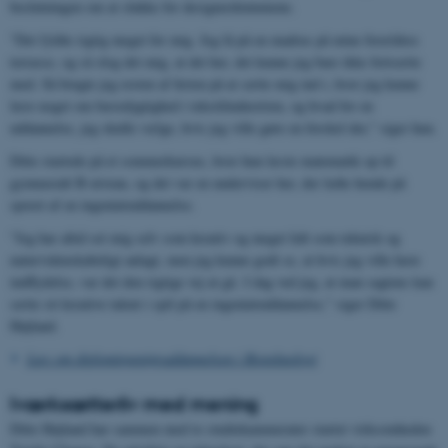
beslutningen om at slukke for designerdrømmene.
"Det fyldte rigtig meget for mig. Jeg lå på en madras på mine forældres
terrasse, og så slog det mig, at det her, det kunne jeg bare ikke fortsætte
med. Så brugte jeg resten af ferien på at sætte mig ind i, hvor jeg kunne
lære noget om bæredygtighed i tekstilindustrien, og hvad for en
uddannelse, jeg skulle vælge, hvis jeg ville gøre en forskel der," siger hun.
Ditte startede på et sommerkursus, hvor hun læste matematik op til
gymnasialt B-niveau, og det var en underviser her, der ledte hende på
sporet af en ingeniøruddannelse.
"Jeg har altid set mig selv som kreativ og meget lidt som teknisk og
naturvidenskabeligt anlagt, men jeg kunne godt se, at hvis jeg ville have
indflydelse, var det den rigtige vej at gå. I dag ved jeg, at man sagtens kan
sætte sit kreative talent i spil på en ingeniøruddannelse," siger Ditte
Højland.
Læs om diplomingeniøruddannelsen i Bioteknologi
Iværksætterliv med mening
Ditte Højland har sammen med to studiekammerater startet virksomheden