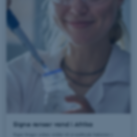
brugbar ved at aktivere nogle
grundlæggende funktioner
som navigation mm.
Hjemmesiden kan ikke
fungerer uden disse cookies.
Navn
Udbyder / Domæne
be_typo_user
TYPO3 Association
.au.dk
fe_typo_user
Typo3 Association
.au.dk
Signe renser vand i Afrika
Signe bruger solens stråler til at nedbryde bakterier i