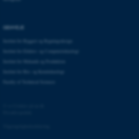
fpc
Microsoft Corporation
login.microsoftonline.com
GENVEJE
ARRAffinitySameSite
Microsoft Corporation
.www.mastofeed.com
Institut for Byggeri og Bygningsdesign
Institut for Elektro- og Computerteknologi
Institut for Mekanik og Produktion
Institut for Bio- og Kemiteknologi
__RequestVerificationToken
Microsoft Corporation
forms.office.com
Faculty of Technical Sciences
©
—
Cookies på au.dk
Privatlivspolitik
Tilgængelighedserklæring
ARRAffinitySameSite
Microsoft Corporation
.mitstudie.au.dk