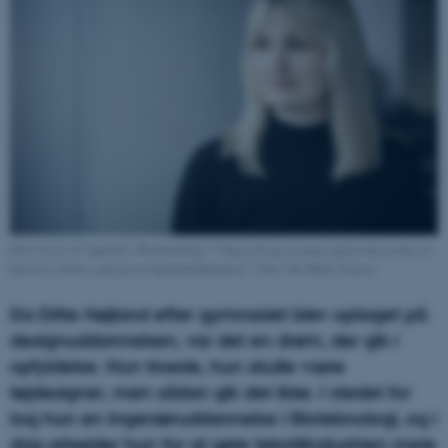
Ditte læser til ingeniør i Bioteknologi: "I dag ved jeg, at man sagtens kan sætte sit
kreative talent i spil på en ingeniøruddannelse". Foto: Ida Marie Jensen
Da Ditte Højland efter gymnasiet blev optaget på
designuddannelsen, var det en drøm, der gik i
opfyldelse. Hun troede, hun skulle være
tøjdesigner, men sådan gik det ikke. I stedet for
tog hun en ingeniøruddannelse i Bioteknologi, og i
dag arbejder hun for at gøre tekstilindustrien mere