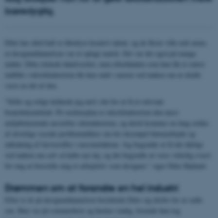
bæredygtig.
Ditte har altid haft et åbenlyst kreativt talent, og de fleste ville nok mene,
at designuddannelsen var et oplagt match. Det var det også på mange
måder. Ditte elskede håndværket, men efterhånden som hun fik et større
indblik i tekstilindustrien fik hun ondt i maven ved tanken om at skulle
være en del af den.
"Stille og roligt dykkede jeg ned i det for at få et relevant
branchekendskab. På verdensplan er tekstilindustrien den mest
miljøbelastende næstefter olieindustrien, og dertil kommer en lang række
af alvorlige sociale problematikker om for eksempel børnearbejde og
udledning af farvestoffer i nærområderne. Jeg begyndte at få det dårligt
ved tanken om selv at købe nyt tøj, og det begyndte at være virkelig svært
for mig at forestille mig et arbejdsliv som designer," siger Ditte Højland.
Drømmen om at forandre en hel industri
Efter to år på designuddannelsen besluttede Ditte sig derfor for at sadle
om. Hun var på sommerferie og husker stadig, hvornår hun tog