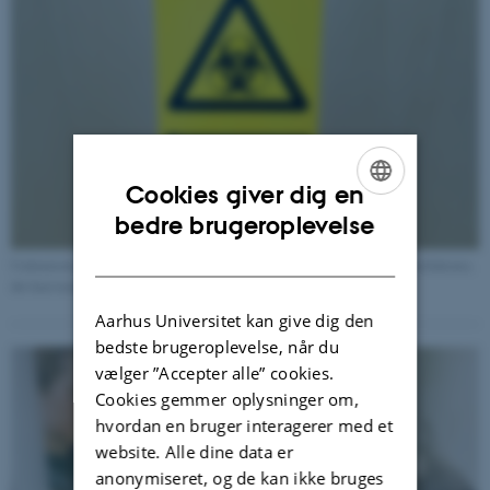
Cookies giver dig en
ENGLISH
bedre brugeroplevelse
DANISH
I laboratoriet kan hun styre stamcellernes udvikling ved at give dem vækstfaktorer,
der kan tænde specifikke gener, så det bliver til lige præcis tarmvæv
Aarhus Universitet kan give dig den
bedste brugeroplevelse, når du
vælger ”Accepter alle” cookies.
Cookies gemmer oplysninger om,
hvordan en bruger interagerer med et
website. Alle dine data er
anonymiseret, og de kan ikke bruges