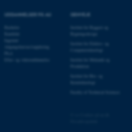
rer uden disse
UDDANNELSER PÅ AU
GENVEJE
Bachelor
Institut for Byggeri og
Kandidat
Bygningsdesign
Ingeniør
 vores CMS-udbyder,
Institut for Elektro- og
Adgangskursus/supplering
identificere en backend-
Computerteknologi
bruger er logget ind i
Ph.d.
Efter- og videreuddannelse
Institut for Mekanik og
rbundet med Typo3-
Produktion
emet. Det bruges generelt
ntifikator for at gøre det
Institut for Bio- og
præferencer, men i mange
 ikke nødvendigt, da det
Kemiteknologi
lt af platformen, skønt
webstedsadministratorer. I
Faculty of Technical Sciences
dstillet til at blive
en browsersession. Det
entifikator i stedet for
ose platform session
©
—
Cookies på au.dk
emmesider, som er skrevet
Privatlivspolitik
gi. Den bruges af serveren
onym brugersession.