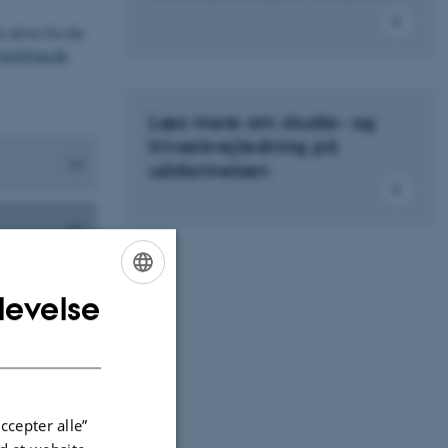
 skrive fra din
t-tech@au.dk
.
Læs mere om studie- og
trivselsvejledning på
uddannelsen
levelse
ENGLISH
DANISH
ccepter alle”