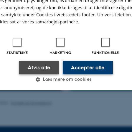
es gemmer oplysninger om, hvordan en bruger interagerer med
m uddannelsen:
er anonymiseret, og de kan ikke bruges til at identificere dig d
 Mekanik (bachelor)
t samtykke under Cookies i webstedets footer. Universitetet br
 Mekanik (kandidat)
kies sat af vores samarbejdspartnere.
STATISTISKE
MARKETING
FUNKTIONELLE
Afvis alle
Accepter alle
Læs mere om cookies
Statistiske
Marketing
Funktionelle
.2026
-
Kontakt AU Engineering
es hjælper med at gøre hjemmesiden brugbar ved at aktiv