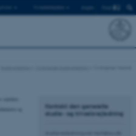
Find
 ph.d.er
Til medarbejdere
English
Studievejledning
Civilingeniør studievejledning
Civilingeniør Mekanik
s vejledere.
Kontakt den generelle
uddannelse og
studie- og trivselsvejledning
studievejledning.nat-tech@au.dk