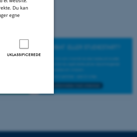
 et website.
irekte. Du kan
uger egne
UKLASSIFICEREDE
Uklassificerede
ere nogle