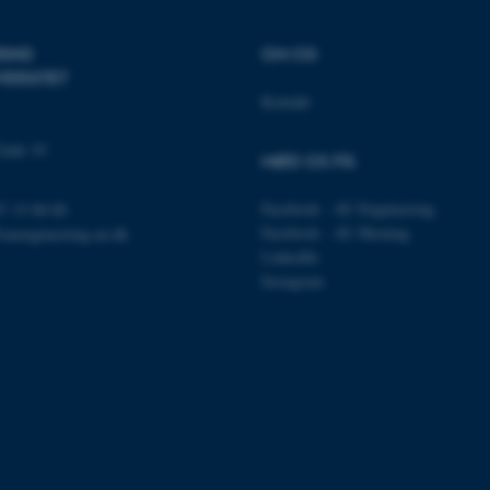
nktioner som navigation mm. Hjemmesiden kan ikke funge
RING
OM OS
VERSITET
Kontakt
Udbyder / Domæne
Udløb
Beskrivelse
Gade 10
30
Denne cookie sættes af
MØD OS PÅ
TYPO3 Association
minutter
TYPO3, og bruges til at 
.au.dk
session, når en backend-
TYPO3 eller Frontend.
Facebook - AU Engineering
87 15 00 00
Facebook - AU Herning
@auengineering.au.dk
30
Dette cookienavn er fo
Typo3 Association
minutter
webindholdsstyringssyst
.au.dk
LinkedIn
som en brugersessionside
Instagram
muligt at gemme bruger
tilfælde er det muligvis
kan indstilles ved defau
dette kan forhindres af 
de fleste tilfælde er det in
ødelagt i slutningen af 
indeholder en tilfældig id
specifikke brugerdata.
Session
Denne cookie er en purp
Microsoft Corporation
cookie, der bruges af hj
.au.dk
i Microsoft .net- teknolo
til at opretholde en an