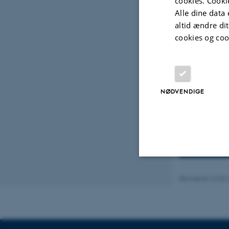
cookies. Cooki
Læs mere o
Alle dine data 
Civilingeniør
altid ændre di
Civilingeniør
cookies og coo
NØDVENDIGE
Nødvendige
Revideret 22.04
Nødvendige cooki