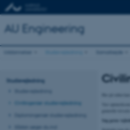
AU Engineering
Uddannelser
Studievejledning
Samarbejde
Civil
Studievejledning
Studievejledning
Her på siden kan
Civilingeniør studievejledning
Vær opmærksom på
generelle trivsel
Diplomingeniør studievejledning
Søg gerne vejled
Sådan søger du ind
Nedenfor kan du 