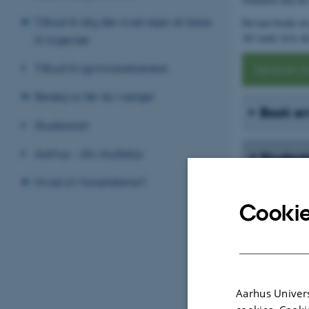
Tilbud til dig der overvejer at læse
Du kan booke en t
AU-mail, hvis du
til ingeniør
Tilbud til gymnasielærere
Send en m
Besøg os før du vælger
Book en 
Studiestart
Aarhus - din studieby
Student
Hvad si'r forældrene?
Mathies Sc
Cookie
Johanne W
Mark
Aarhus Univers