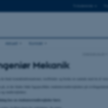
Til studerende
Til
Aktuelt
Kontakt
ingenioer.au.dk
ingeniør Mekanik
 du finde kontaktinformationer, træffetider og booke en samtale med én af vore
, at der findes både fagspecifikke studenterstudievejledere på civilingeniør
s-og studievejledere.
ning hos en studenterstudievejleder først.
vælge, hvilken form for vejledning, du søger.