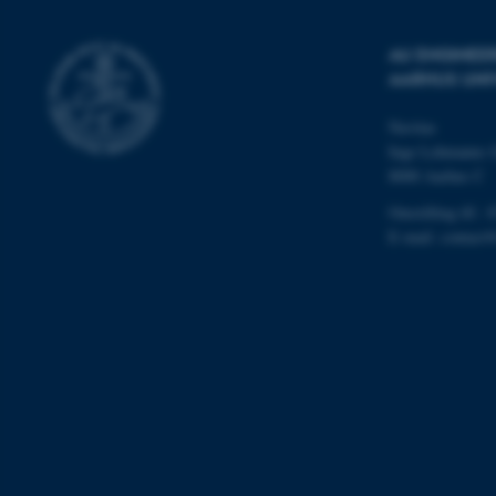
grundlæggende fu
cookies.
AU ENGINEE
AARHUS UNI
Navitas
Navn
Inge Lehmanns 
be_typo_user
8000 Aarhus C
Omstilling tlf.: 
E-mail: contact
fe_typo_user
ASP.NET_SessionId