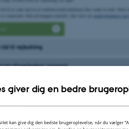
id til en snak med en af studenterstudievejlederne eller sende en mail. Husk at
 er studerende. Klik på knappen nedenfor, eller skriv på
studievejledning1.na
ail
tid til vejledning
erstudievejledere i teamet
hou
Marius Vejlang
Benjamin Cramon
s giver dig en bedre brugerop
arenu
Mads Bartholin
Noah Emil
Thomsen
Martinussen
itet kan give dig den bedste brugeroplevelse, når du vælger ”A