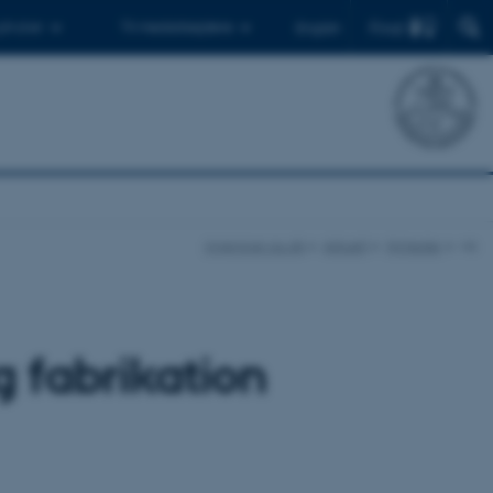
Find
 ph.d.er
Til medarbejdere
English
ingenioer.au.dk
Aktuelt
Nyheder
vis
g fabrikation