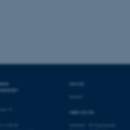
to the same server in an
Session
This cookie is used by Mi
Microsoft Corporation
your login information
.login.microsoftonline.com
4 uger 2
This cookie is used by Mi
Microsoft Corporation
dage
your login information
login.microsoftonline.com
29
This cookie is used to d
Cloudflare Inc.
minutter
humans and bots. This is
.pure.au.dk
59
website, in order to mak
sekunder
of their website.
29
This cookie is used to d
Cloudflare Inc.
minutter
humans and bots. This is
.linkedin.com
59
website, in order to mak
sekunder
of their website.
29
This cookie is used to d
Cloudflare Inc.
minutter
humans and bots. This is
.twitter.com
RING
OM OS
58
website, in order to mak
sekunder
of their website.
VERSITET
Kontakt
Session
When using Microsoft Az
Microsoft Corporation
and enabling load balanc
.ofn.au.dk
that requests from one v
are always handled by t
Gade 10
MØD OS PÅ
cluster.
1 år
This cookie is used by t
Cloudflare, Inc.
Facebook - AU Engineering
87 15 00 00
identify trusted web traf
.podbean.com
security restrictions base