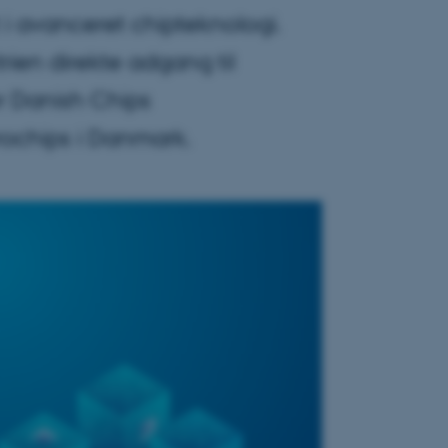
i avanceret chipteknologi.
rien direkte adgang til
r Danish Chips
rochips i Danmark.