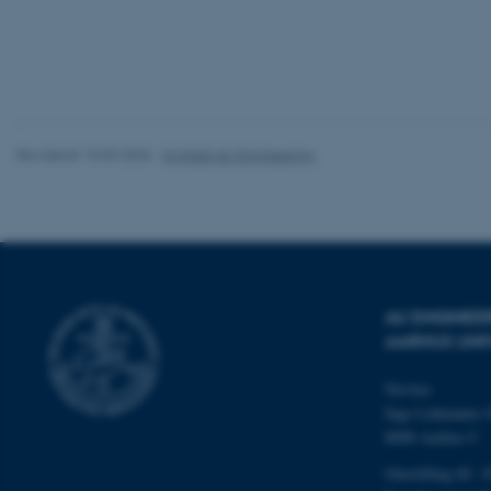
esctx
fpc
__cf_bm
Revideret 10.03.2026
-
Kontakt AU Engineering
__cf_bm
__cf_bm
AU ENGINEE
AARHUS UNI
ARRAffinitySameSite
Navitas
Inge Lehmanns 
8000 Aarhus C
cf_clearance
Omstilling tlf.: 