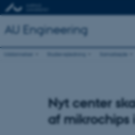
AU Engineering
Uddannelser
Studievejledning
Samarbejde
Nyt center ska
af mikrochips