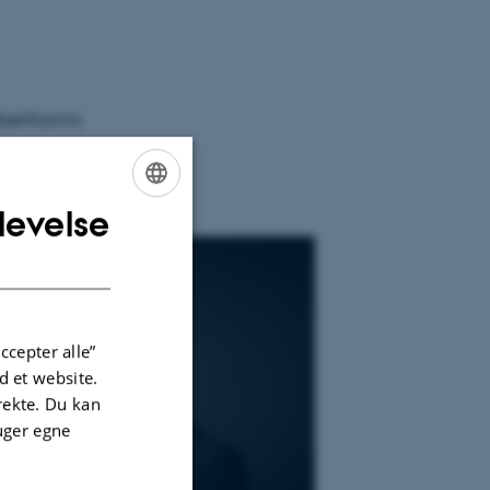
Københavns
 tæt sammen
levelse
ENGLISH
DANISH
ccepter alle”
 et website.
irekte. Du kan
uger egne