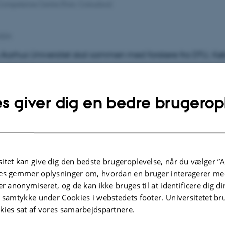
s Competence Centre (Foto: Colourbox)
2024
a Aarhus Universitet skal sammen med forskere fra DTU, 
 og Danmarks Nationale Metrologiinstitut (DFM) arbejde
ien i det nye center, som får hovedkvarter på DTU.
s giver dig en bedre brugerop
ær danske start-ups og små og mellemstore
r kunne finde rådgivning og ekspertise
ecialiseret udstyr. Aarhus Universitet bliver
itet kan give dig den bedste brugeroplevelse, når du vælger ”A
r centrets videnskabelige aktiviteter inden
es gemmer oplysninger om, hvordan en bruger interagerer med
ign, og Farshad Moradi, der er professor ved
er anonymiseret, og de kan ikke bruges til at identificere dig d
 Elektro- og Computerteknologi glæder sig til
t samtykke under Cookies i webstedets footer. Universitetet br
t:
kies sat af vores samarbejdspartnere.