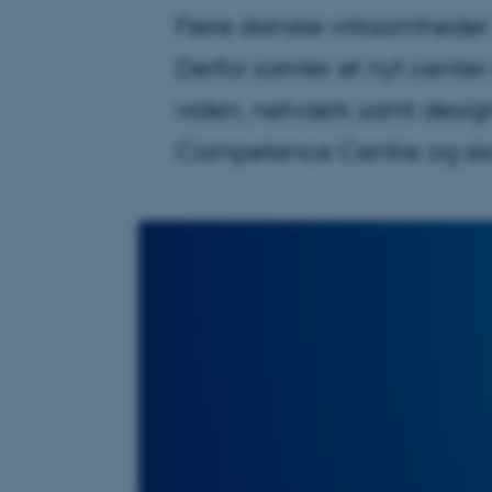
Flere danske virksomheder 
Derfor samler et nyt center
viden, netværk samt design
Competence Centre og skal 