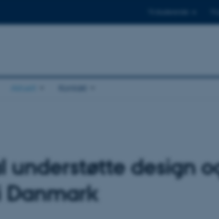
Til studerende
Til
Aktuelt
Kontakt
l understøtte design o
 i Danmark