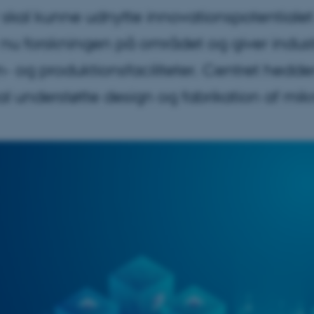
skal kunne udnytte innovationspotentialet 
 nu forskningen på området og giver indust
- og produktionsfaciliteter. Centret hedde
understøtte design og fabrikation af mik