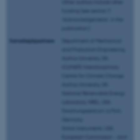
brugbar ved at aktivere nogle
Other authors include other
grundlæggende funktioner
funding (see section 7,
som navigation mm.
'Acknowledgements', in the
Hjemmesiden kan ikke
publication.)
fungerer uden disse cookies.
Samarbejdspartnere
Department of Mechanical
and Production Engineering,
Aarhus University, DK.
Navn
Udbyder / Domæne
iCLIMATE Interdisciplinary
be_typo_user
TYPO3 Association
.au.dk
Centre for Climate Change,
Aarhus University, DK.
National Renewable Energy
fe_typo_user
Typo3 Association
Laboratory, NREL, USA.
.au.dk
Forschungszentrum Ju?lich,
Germany.
Sinton Instruments, USA.
European Commission - Joint