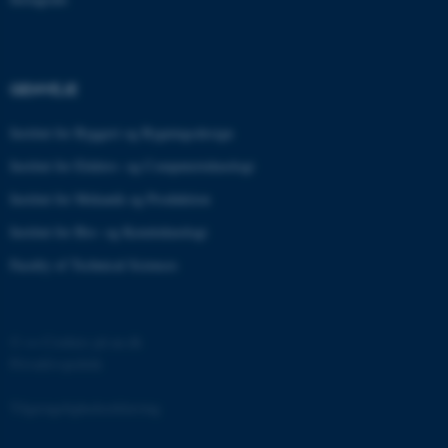
fpc
Microsoft Corporation
login.microsoftonline.com
GENVEJE
ARRAffinitySameSite
Microsoft Corporation
.www.mastofeed.com
Institut for Byggeri og Bygningsdesign
Institut for Elektro- og Computerteknologi
Institut for Mekanik og Produktion
Institut for Bio- og Kemiteknologi
__RequestVerificationToken
Microsoft Corporation
forms.office.com
Faculty of Technical Sciences
©
—
Cookies på au.dk
Privatlivspolitik
Tilgængelighedserklæring
ARRAffinitySameSite
Microsoft Corporation
.mitstudie.au.dk