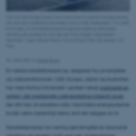
Man kan ikke bruge konservative estimater fra gamle energisystemer,
når man skal modellere fremtidens, som er helt anderledes. Vi er nødt
til at indse, at solcelleteknologi har gennemgået en dramatisk
udvikling de seneste år, som gør det til en meget vigtig spiller i
fremtiden," siger adjunkt Marta Victoria (foto). Foto: Ida Jensen, AU
Foto.
30. marts 2021
af
Jesper Bruun
En række solcelleforskere og -eksperter fra universiteter
og vidensinstitutioner i USA, Europa, Japan og Australien
har med Aarhus Universitet i spidsen netop
publiceret en
artikel i det anerkendte videnskabelige tidsskrift Joule
,
der slår fast, at solcellers rolle i fremtidens energisystemer
burde være væsentligt større, end der lægges an til.
Solcelleteknologi har nemlig gennemgået en dramatisk
udvikling de seneste 14 år, som gør, at teknologien