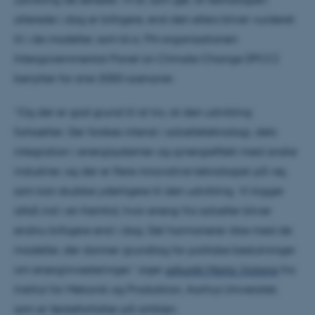
allerede i dag er billigere, end den ellers bliver vurderet
til i de modeller, som bl.a. FN-organisationen
Intergovernmental Panel on Climate Change (IPCC)
benytter for sine 2050-scenarier.
”Og der er god grund til at tro, at den udvikling
fortsætter. Der forskes intenst i solcelleteknologi, dets
integration i energisystemer og synergieffekt med andre
industrier, og der er flere innovative teknologier på vej,
som kan skubbe yderligere til den udvikling. Vi kigger
altså ind i en fremtid, hvor energi fra solceller bliver
endnu billigere end i dag. Det harmonerer ikke med de
modeller, der danner grundlag for politiske beslutninger
om energiinvesteringer,” siger
adjunkt Marta Victoria
fra
Institut for Mekanik og Produktion, Aarhus Universitet,
som er førsteforfatter på artiklen.