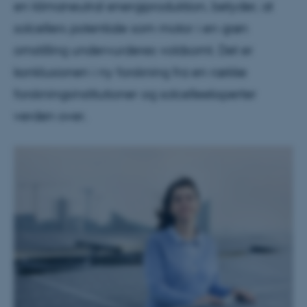
en klimaneutral energiproduktion, betyder, at
solcellers potentiale som motor i en grøn
omstilling undervurderes voldsomt. Det er
konklusionen i ny forskning fra en række
forskningsinstitutioner og solcelleeksperter
verden over.