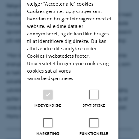
vælger ”Accepter alle” cookies.
Ifølge hende er der derfor ingen tvivl om, hvordan
Cookies gemmer oplysninger om,
verdenssamfundet kommer billigst og hurtigst i mål med
hvordan en bruger interagerer med et
Parisaftalen, der handler om at begrænse den globale
website. Alle dine data er
opvarmning til 1,5 grader Celsius: Der skal satses massivt
anonymiseret, og de kan ikke bruges
på vedvarende energikilder – i særdeleshed solenergi.
til at identificere dig direkte. Du kan
altid ændre dit samtykke under
”Man kan ikke bruge konservative estimater fra gamle
Cookies i webstedets footer.
Universitetet bruger egne cookies og
energisystemer, når man skal modellere fremtidens, som
cookies sat af vores
er helt anderledes. Vi er nødt til at indse, at
samarbejdspartnere.
solcelleteknologi har gennemgået en dramatisk
udvikling de seneste år, som gør det til en meget vigtig
spiller i fremtiden. Ellers bliver den grønne omstilling af
NØDVENDIGE
STATISTISKE
vores energisystemer simpelthen for dyr,” siger adjunkt
Marta Victoria.
MARKETING
FUNKTIONELLE