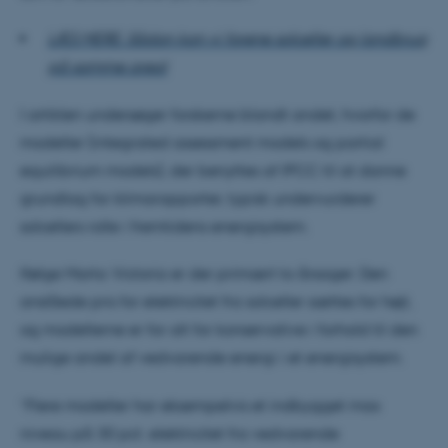
LÆS MERE: Sådan kan vi forene solceller og landbrug
på samme areal
I artiklen undersøger forskerne blandt andet, hvorfor de
modeller (integrated assessment models og partial
equilibrium models), der benyttes af IPCC til at danne
grundlag for klimarapporter, typisk undervurderer
solcellers rolle i fremtidens energisystem.
Ifølge Marta Victoria er der primært to årsager: Den
anslåede pris for elektricitet fra solceller sættes for højt,
og modellerne er for alt for konservative i forhold til den
mulige andel af vedvarende energi i et energisystem.
”Flere modeller har eksempelvis et indbygget max
niveau på 30 pct. elektricitet fra vedvarende