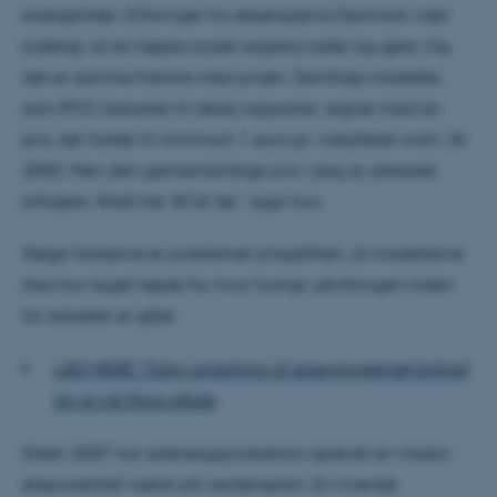
energikilder. Erfaringer fra eksempelvis Danmark viser
tydeligt, at en højere andel sagtens lader sig gøre. Og
det er samme historie med prisen. Samtlige modeller,
som IPCC benytter til deres rapporter, regner med en
pris, der falder til minimum 1 euro pr. installeret watt i år
2050. Men den gennemsnitlige pris i dag er allerede
billigere. Altså her 30 år før,” siger hun.
Ifølge forskerne er problemet simpelthen, at modellerne
ikke har taget højde for, hvor hurtigt udviklingen inden
for solceller er gået.
LÆS MERE: Tidlig omstilling af energisystemet billigst
for at nå Paris aftale
Siden 2007 har solenergiproduktion oplevet en massiv
eksponentiel vækst på verdensplan. En rivende