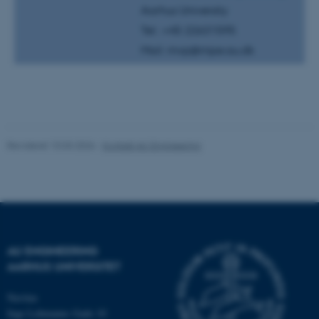
Aarhus University
Tel.: +45 22631595
Mail: mvp@mpe.au.dk
ARRAffinity
Microsoft Corporation
.ofn.au.dk
Revideret 10.03.2026
-
Kontakt AU Engineering
PHPSESSID
PHP.net
aarhusbss.app.geckobooking.dk
AU ENGINEERING
AARHUS UNIVERSITET
Navitas
PHPSESSID
PHP.net
Inge Lehmanns Gade 10