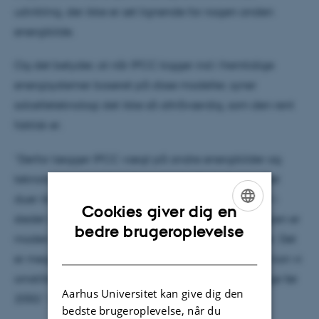
udvikling, der ikke er set lignende for nogen anden
energikilde.
Og det betyder, at når IPCC kigger ind i fremtidige
energisystemer baseret på disse modeller, syner
solcelleteknologi slet ikke så attråværdig, som den rent
faktisk er.
”Derfor lægger IPCC vægt på andre energikilder og
teknologier og underestimerer solcelle-bidraget. Det
duer ikke, når virkeligheden er en anden. IPCC bør i
Cookies giver dig en
stedet sende et klart signal om, at solcelleteknologien er
ENGLISH
bedre brugeroplevelse
moden, og at den bør spille en større rolle fremover. Det
DANISH
er meget vigtigt med større fokus her, for med den kan vi
omstille til at en klimaneutral energiforsyning længe før
Aarhus Universitet kan give dig den
2050,” siger Marta Victoria.
bedste brugeroplevelse, når du