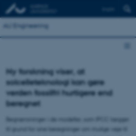
English
AU Engineering
Ny forskning viser, at
solcelleteknologi kan gøre
verden fossilfri hurtigere end
beregnet
Begrænsninger i de modeller, som IPCC lægger
til grund for sine beregninger om mulige veje til