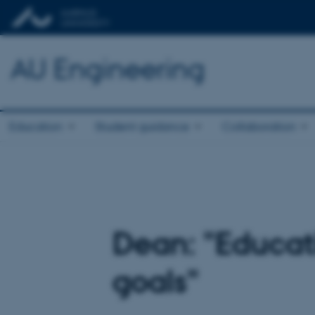
AU Engineering
Education
Student guidance
Collaboration
Dean: "Educat
goals"