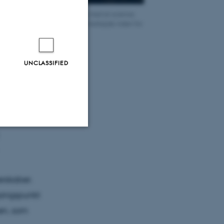
 English:] Ingeniørteltet åbnede med et science
derstregede vigtigheden af samarbejde inden for
verden. Foto: Jesper Bruun.
UNCLASSIFIED
logi bliver
e tager den
for er det
s Chr.
Unclassified
erskaber.
tion etc. The
dgangspunkt
nen, som