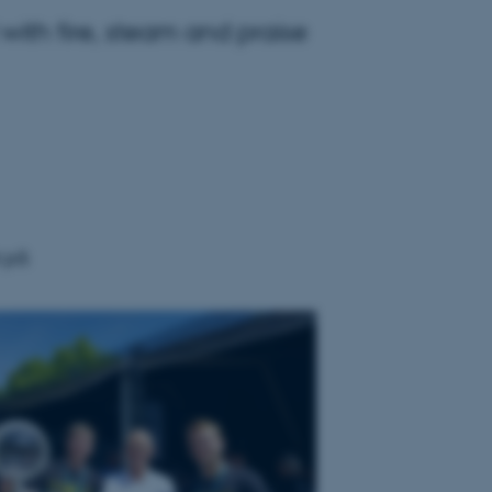
ith fire, steam and praise
t på