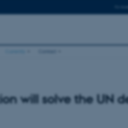
For stud
Currently
Contact
ion will solve the UN 