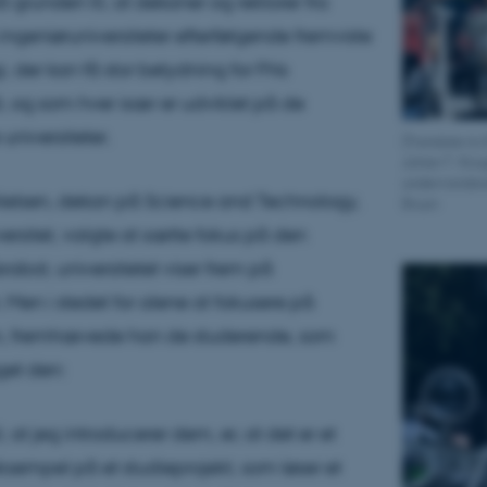
 grunden til, at dekaner og rektorer fra
 ingeniøruniversiteter efterfølgende fremviste
, der kan få stor betydning for FNs
 og som hver især er udviklet på de
 universiteter.
[Translate to
Johan T. Kro
undervandsro
Nielsen, dekan på Science and Technology,
Bruun
ersitet, valgte at sætte fokus på den
obot, universitetet viser frem på
 Men i stedet for alene at fokusere på
n, fremhævede han de studerende, som
et den:
, at jeg introducerer dem, er, at det er et
eksempel på et studieprojekt, som løser et