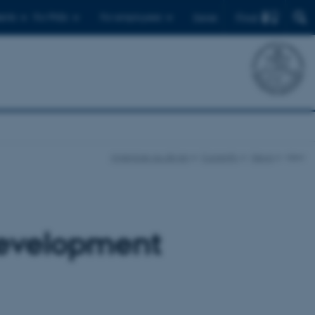
Find
ents
For PhDs
For employees
Dansk
ingenioer.au.dk/en
Currently
News
view
development