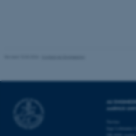
esctx
fpc
__cf_bm
Revised 10.03.2026
-
Contact AU Engineering
__cf_bm
__cf_bm
AU ENGINEE
ARRAffinitySameSite
AARHUS UNI
Navitas
cf_clearance
Inge Lehmanns 
DK-8000 Aarhu