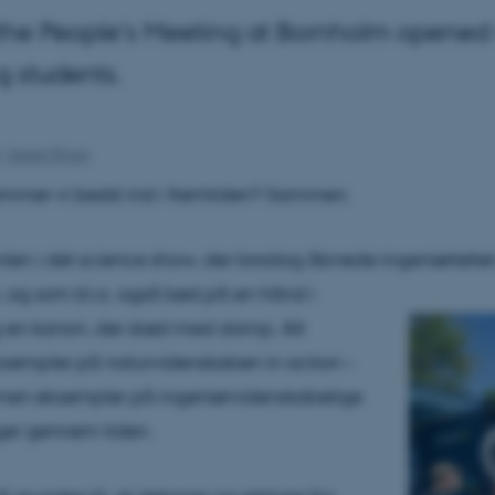
 the People's Meeting at Bornholm opened w
g students.
y
Jesper Bruun
mmer vi bedst ind i fremtiden? Sammen.
len i det science show, der torsdag åbnede ingeniørtelte
 og som bl.a. også bød på en hånd i
 en kanon, der skød med damp. Alt
empler på naturvidenskaben in action –
men eksempler på ingeniørvidenskabelige
ger gennem tiden.