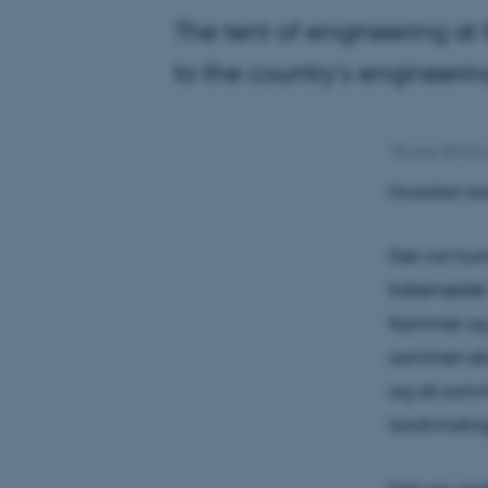
The tent of engineering at
to the country's engineerin
18 June 2018
b
Hvordan ko
Det var hum
folkemødet,
flammer og
sammen eks
og alt sam
landvindin