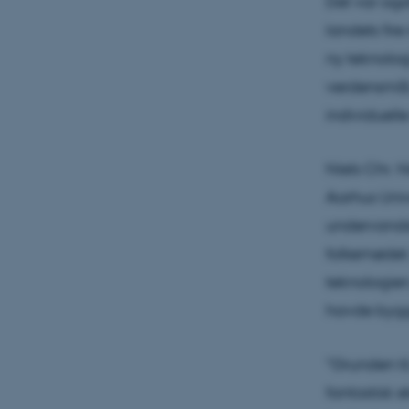
Det var også
landets fire
ny teknologi
verdensmål,
individuelle
Niels Chr. 
Aarhus Univ
undervandsr
folkemødet.
teknologie
havde bygg
"Grunden til
fantastisk 