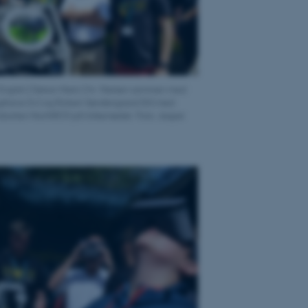
 English:] Dekan Niels Chr. Nielsen sammen med
gshave (tv) og Robert Søndergaard (th) med
botten NorthROV på folkemødet. Foto: Jesper