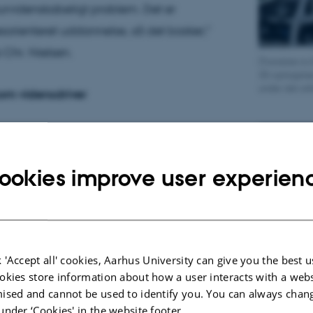
urvidenskabeligt problem. Det er
orienteret uddannelse, så det basker,"
 Chr. Nielsen.
[Translate to
3D-optagelse
under det ark
m vidensdriver
an studere og bygge 3D-modeller af
og derved kan man komme tættere på
ookies improve user experien
bevægelsesmønstre, men også på biologien
. Afsmeltning af ferskvand fra isen
mlig algevæksten rundt om isen, og det har
e på algernes CO2-optag og
 'Accept all' cookies, Aarhus University can give you the best u
ringer i verden.
okies store information about how a user interacts with a webs
ised and cannot be used to identify you. You can always chan
eknologi udviklet af tre
under ‘Cookies' in the website footer.