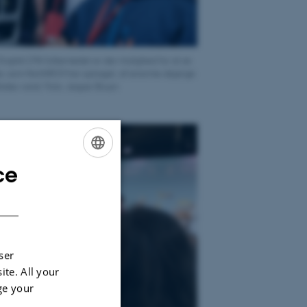
 English:] På folkemødet er der mulighed for at se
r, som NorthROV har optaget, af enorme isbjerge
tiske vand. Foto: Jesper Bruun
ce
ENGLISH
DANISH
ser
ite. All your
ge your