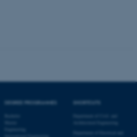
page requests are routed to
owsing session.
rosoft to securely verify
rosoft to securely verify
istinguish between humans
l for the website, in order
he use of their website.
istinguish between humans
l for the website, in order
he use of their website.
istinguish between humans
l for the website, in order
he use of their website.
DEGREE PROGRAMMES
SHORTCUTS
re as a hosting platform
ng, this cookie ensures
sitor browsing session are
Bachelor
Department of Civil- and
e server in the cluster.
Master
Architectural Engineering
 CloudFlare service to
Engineering
ic and override any
Department of Electrical and
International Engineering
 on the visitor's IP